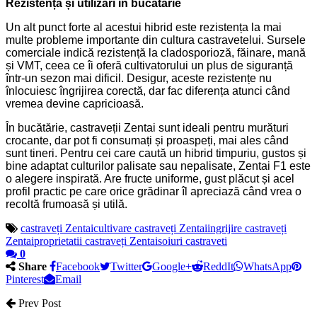
Rezistență și utilizări în bucătărie
Un alt punct forte al acestui hibrid este rezistența la mai
multe probleme importante din cultura castravetelui. Sursele
comerciale indică rezistență la cladosporioză, făinare, mană
și VMT, ceea ce îi oferă cultivatorului un plus de siguranță
într-un sezon mai dificil. Desigur, aceste rezistențe nu
înlocuiesc îngrijirea corectă, dar fac diferența atunci când
vremea devine capricioasă.
În bucătărie, castraveții Zentai sunt ideali pentru murături
crocante, dar pot fi consumați și proaspeți, mai ales când
sunt tineri. Pentru cei care caută un hibrid timpuriu, gustos și
bine adaptat culturilor palisate sau nepalisate, Zentai F1 este
o alegere inspirată. Are fructe uniforme, gust plăcut și acel
profil practic pe care orice grădinar îl apreciază când vrea o
recoltă frumoasă și utilă.
castraveți Zentai
cultivare castraveți Zentai
ingrijire castraveți
Zentai
proprietatii castraveți Zentai
soiuri castraveti
0
Share
Facebook
Twitter
Google+
ReddIt
WhatsApp
Pinterest
Email
Prev Post