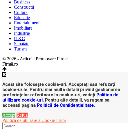
Business
Constructii
Cultura
Educatie
Entertainment
Imobiliare
Industrie
IT&C
Sanatate
Turism
© 2026 - Articole Promovare Firme.
Firmă.ro
Acest site folosește cookie-uri. Acceptați sau refuzați
cookie-urile. Pentru mai multe detalii privind gestionarea
preferințelor referitoare la cookie-uri, vedeți
Politica de
utillizare cookie-uri
. Pentru alte detalii, va rugam sa
accesati pagina
Politică de Confidențialitate
.
Accept
Refuz
Politica de utilizare a Cookie-urilor