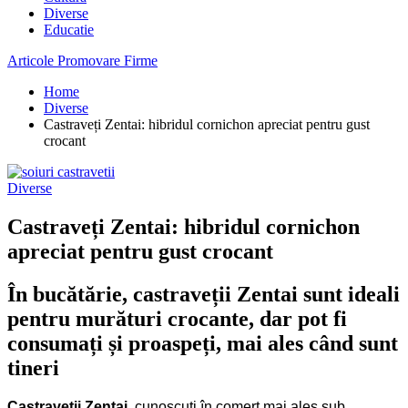
Diverse
Educatie
Articole Promovare Firme
Home
Diverse
Castraveți Zentai: hibridul cornichon apreciat pentru gust
crocant
Diverse
Castraveți Zentai: hibridul cornichon
apreciat pentru gust crocant
În bucătărie, castraveții Zentai sunt ideali
pentru murături crocante, dar pot fi
consumați și proaspeți, mai ales când sunt
tineri
Castraveții Zentai,
cunoscuți în comerț mai ales sub