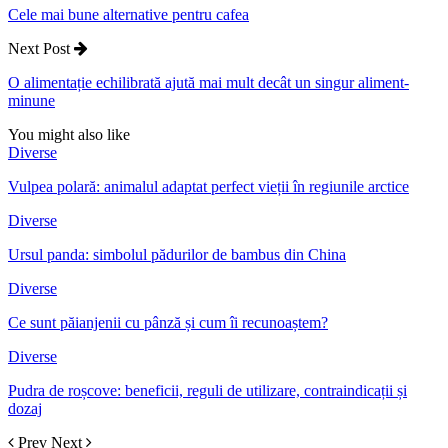
Cele mai bune alternative pentru cafea
Next Post
O alimentație echilibrată ajută mai mult decât un singur aliment-
minune
You might also like
Diverse
Vulpea polară: animalul adaptat perfect vieții în regiunile arctice
Diverse
Ursul panda: simbolul pădurilor de bambus din China
Diverse
Ce sunt păianjenii cu pânză și cum îi recunoaștem?
Diverse
Pudra de roșcove: beneficii, reguli de utilizare, contraindicații și
dozaj
Prev
Next