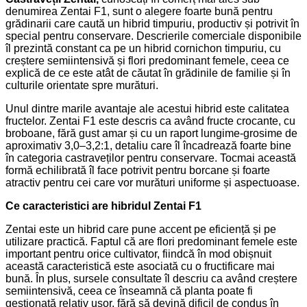
denumirea Zentai F1, sunt o alegere foarte bună pentru
grădinarii care caută un hibrid timpuriu, productiv și potrivit în
special pentru conservare. Descrierile comerciale disponibile
îl prezintă constant ca pe un hibrid cornichon timpuriu, cu
creștere semiintensivă și flori predominant femele, ceea ce
explică de ce este atât de căutat în grădinile de familie și în
culturile orientate spre murături.
Unul dintre marile avantaje ale acestui hibrid este calitatea
fructelor. Zentai F1 este descris ca având fructe crocante, cu
broboane, fără gust amar și cu un raport lungime-grosime de
aproximativ 3,0–3,2:1, detaliu care îl încadrează foarte bine
în categoria castraveților pentru conservare. Tocmai această
formă echilibrată îl face potrivit pentru borcane și foarte
atractiv pentru cei care vor murături uniforme și aspectuoase.
Ce caracteristici are hibridul Zentai F1
Zentai este un hibrid care pune accent pe eficiență și pe
utilizare practică. Faptul că are flori predominant femele este
important pentru orice cultivator, fiindcă în mod obișnuit
această caracteristică este asociată cu o fructificare mai
bună. În plus, sursele consultate îl descriu ca având creștere
semiintensivă, ceea ce înseamnă că planta poate fi
gestionată relativ ușor, fără să devină dificil de condus în