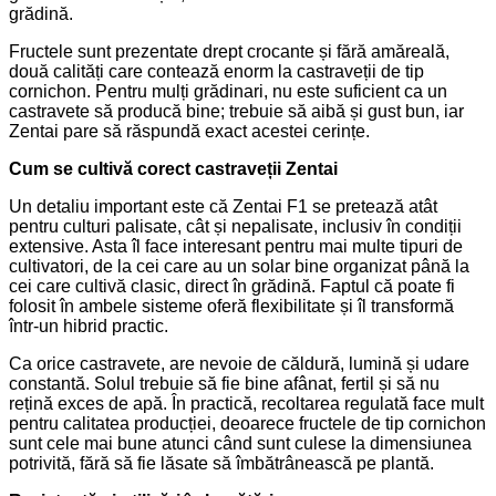
grădină.
Fructele sunt prezentate drept crocante și fără amăreală,
două calități care contează enorm la castraveții de tip
cornichon. Pentru mulți grădinari, nu este suficient ca un
castravete să producă bine; trebuie să aibă și gust bun, iar
Zentai pare să răspundă exact acestei cerințe.
Cum se cultivă corect castraveții Zentai
Un detaliu important este că Zentai F1 se pretează atât
pentru culturi palisate, cât și nepalisate, inclusiv în condiții
extensive. Asta îl face interesant pentru mai multe tipuri de
cultivatori, de la cei care au un solar bine organizat până la
cei care cultivă clasic, direct în grădină. Faptul că poate fi
folosit în ambele sisteme oferă flexibilitate și îl transformă
într-un hibrid practic.
Ca orice castravete, are nevoie de căldură, lumină și udare
constantă. Solul trebuie să fie bine afânat, fertil și să nu
rețină exces de apă. În practică, recoltarea regulată face mult
pentru calitatea producției, deoarece fructele de tip cornichon
sunt cele mai bune atunci când sunt culese la dimensiunea
potrivită, fără să fie lăsate să îmbătrânească pe plantă.