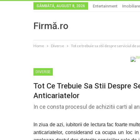
SÂMBĂTĂ, AUGUST 8, 2026
Entertainment
Imobiliare
Firmă.ro
Home
Diverse
Tot ce trebuie sa stii despre serviciul de ach
DIVERSE
Tot Ce Trebuie Sa Stii Despre Ser
Anticariatelor
In ce consta procesul de achizitii carti al an
In ziua de azi, iubitorii de lectura fac foarte mul
anticariatelor, considerand ca ocupa un loc in p