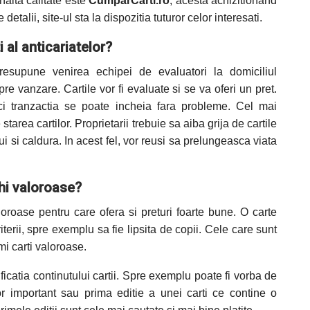
nalta calitate este
CumparCarti.ro
, acesta achizitionand
talii, site-ul sta la dispozitia tuturor celor interesati.
i al anticariatelor?
 presupune venirea echipei de evaluatori la domiciliul
pre vanzare. Cartile vor fi evaluate si se va oferi un pret.
ci tranzactia se poate incheia fara probleme. Cel mai
starea cartilor. Proprietarii trebuie sa aiba grija de cartile
i si caldura. In acest fel, vor reusi sa prelungeasca viata
chi valoroase?
loroase pentru care ofera si preturi foarte bune. O carte
erii, spre exemplu sa fie lipsita de copii. Cele care sunt
mi carti valoroase.
ificatia continutului cartii. Spre exemplu poate fi vorba de
r important sau prima editie a unei carti ce contine o