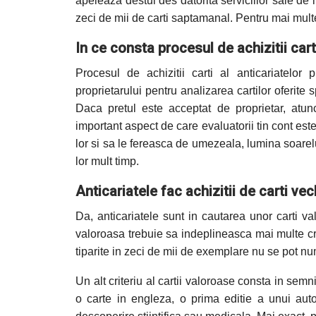
apeleaza destul des datorita serviciilor sale de i
zeci de mii de carti saptamanal. Pentru mai multe de
In ce consta procesul de achizitii cart
Procesul de achizitii carti al anticariatelor
proprietarului pentru analizarea cartilor oferite s
Daca pretul este acceptat de proprietar, atun
important aspect de care evaluatorii tin cont este 
lor si sa le fereasca de umezeala, lumina soarelu
lor mult timp.
Anticariatele fac achizitii de carti ve
Da, anticariatele sunt in cautarea unor carti va
valoroasa trebuie sa indeplineasca mai multe crit
tiparite in zeci de mii de exemplare nu se pot nu
Un alt criteriu al cartii valoroase consta in semn
o carte in engleza, o prima editie a unui auto