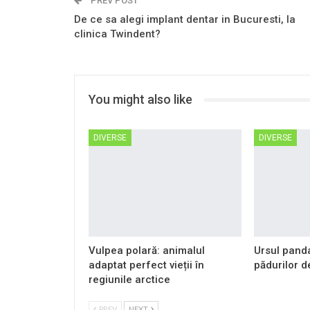
PREV POST
De ce sa alegi implant dentar in Bucuresti, la
clinica Twindent?
You might also like
DIVERSE
DIVERSE
Vulpea polară: animalul
Ursul panda
adaptat perfect vieții în
pădurilor 
regiunile arctice
PREV
NEXT