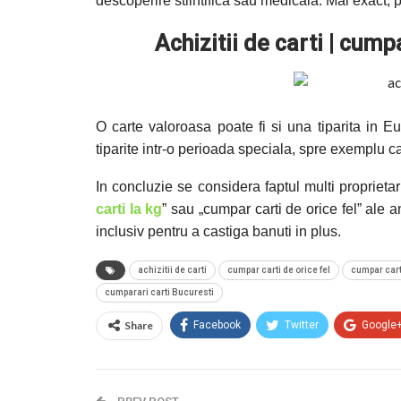
descoperire stiintifica sau medicala. Mai exact, p
Achizitii de carti | cump
O carte valoroasa poate fi si una tiparita in E
tiparite intr-o perioada speciala, spre exemplu car
In concluzie se considera faptul multi proprietar
carti la kg
” sau „cumpar carti de orice fel” ale 
inclusiv pentru a castiga banuti in plus.
achizitii de carti
cumpar carti de orice fel
cumpar carti
cumparari carti Bucuresti
Share
Facebook
Twitter
Google