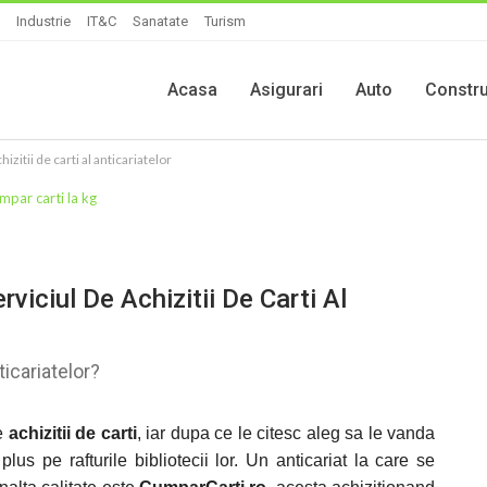
Industrie
IT&C
Sanatate
Turism
Acasa
Asigurari
Auto
Constru
izitii de carti al anticariatelor
viciul De Achizitii De Carti Al
ticariatelor?
te
achizitii de carti
, iar dupa ce le citesc aleg sa le vanda
lus pe rafturile bibliotecii lor. Un anticariat la care se