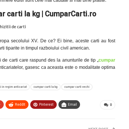
rimele editii sunt cele mai cautate si mai bine platite.
ar carti la kg | CumparCarti.ro
uropa secolului XV. De ce? Ei bine, aceste carti au fost
ti tiparite in timpul razboiului civil american.
i de carti care raspund des la anunturile de tip „
cumpar
anticariatelor, gasesc ca aceasta este o modalitate optima
 in regim anticariat
cumpar carti la kg
cumpar carti vechi
+
ReddIt
Pinterest
Email
0