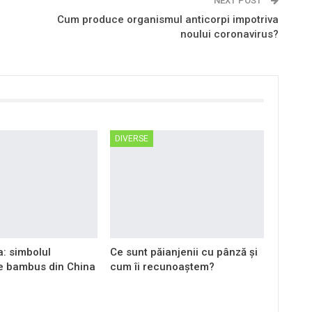
NEXT POST
Cum produce organismul anticorpi impotriva
noului coronavirus?
DIVERSE
: simbolul
Ce sunt păianjenii cu pânză și
de bambus din China
cum îi recunoaștem?