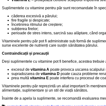
Suplimentele cu vitamine pentru păr sunt recomandate în special
căderea excesivă a părului;
fire fragile și despicate;
încetinirea ritmului de creștere;
subțierea firelor;
perioade de stres intens, sarcină sau alăptare, când org
Vitaminele pentru păr pot fi administrate sub formă de supliment
surse excelente de nutrienți care susțin sănătatea părului.
Contraindicații și precauții
Deși suplimentele cu vitamine pot fi benefice, acestea trebui
excesul de
vitamina A
poate provoca uscarea scalpului ș
supradozarea de
vitamina D
poate cauza probleme renale
prea multă
vitamina E
poate interfera cu procesul de co
Vitaminele pentru păr reprezintă un aliat important în menținerea
alimentație, suplimentare și un stil de viață sănătos.
Înainte de a apela la suplimente, se recomandă evaluarea medic