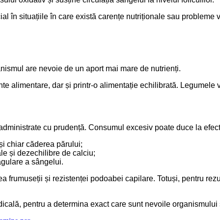
 în situațiile în care există carențe nutriționale sau probleme v
anismul are nevoie de un aport mai mare de nutrienți.
e alimentare, dar și printr-o alimentație echilibrată. Legumele ver
e administrate cu prudență. Consumul excesiv poate duce la efe
i chiar căderea părului;
 și dezechilibre de calciu;
agulare a sângelui.
 frumuseții și rezistenței podoabei capilare. Totuși, pentru rezul
ală, pentru a determina exact care sunt nevoile organismului și