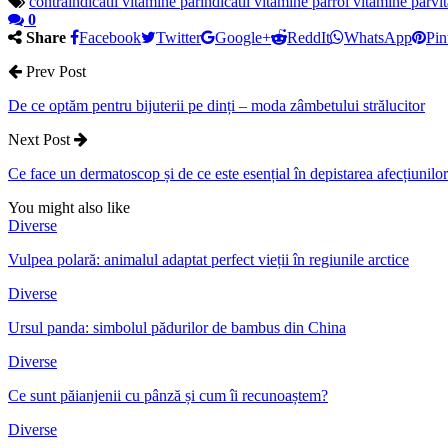
contraindicatii vitamine par
indicatii vitamine par
rol vitamine par
vi
0
Share
Facebook
Twitter
Google+
ReddIt
WhatsApp
Pin
Prev Post
De ce optăm pentru bijuterii pe dinți – moda zâmbetului strălucitor
Next Post
Ce face un dermatoscop și de ce este esențial în depistarea afecțiunilor 
You might also like
Diverse
Vulpea polară: animalul adaptat perfect vieții în regiunile arctice
Diverse
Ursul panda: simbolul pădurilor de bambus din China
Diverse
Ce sunt păianjenii cu pânză și cum îi recunoaștem?
Diverse