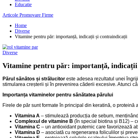
Educatie
Articole Promovare Firme
Home
Diverse
Vitamine pentru păr: importanță, indicații și contraindicații
Diverse
Vitamine pentru păr: importanță, indicații 
Părul sănătos și strălucitor
este adesea rezultatul unei îngrijir
stimularea creșterii și în prevenirea căderii excesive. Atunci câ
Importanța vitaminelor pentru sănătatea părului
Firele de păr sunt formate în principal din keratină, o protein
Vitamina A
– stimulează producția de sebum, menținând s
Complexul de vitamine B
(în special biotina și B12) – co
Vitamina C
– un antioxidant puternic care favorizează ab
Vitamina D
– asociată cu regenerarea foliculilor și preve
Vitamina E
– protejează celulele scalpului împotriva stresu