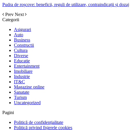
Pudra de roșcove: beneficii, reguli de utilizare, contraindicații și dozaj
Prev
Next
Categorii
Asigurari
Auto
Business
Constructii
Cultura
Diverse
Educatie
Entertainment
Imobiliare
Industrie
IT&C
Magazine online
Sanatate
Turism
Uncategorized
Pagini
Politică de confidențialitate
Politică privind fișierele cookies