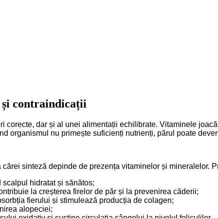
și contraindicații
i corecte, dar și al unei alimentații echilibrate. Vitaminele joacă 
nd organismul nu primește suficienți nutrienți, părul poate deveni 
ă a cărei sinteză depinde de prezența vitaminelor și mineralelor.
calpul hidratat și sănătos;
ntribuie la creșterea firelor de păr și la prevenirea căderii;
sorbția fierului și stimulează producția de colagen;
nirea alopeciei;
lui oxidativ și susține circulația sângelui la nivelul foliculilor.