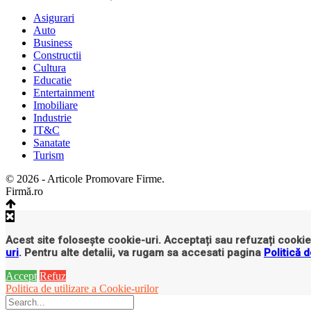
Asigurari
Auto
Business
Constructii
Cultura
Educatie
Entertainment
Imobiliare
Industrie
IT&C
Sanatate
Turism
© 2026 - Articole Promovare Firme.
Firmă.ro
Acest site folosește cookie-uri. Acceptați sau refuzați cookie-
uri
. Pentru alte detalii, va rugam sa accesati pagina
Politică d
Accept
Refuz
Politica de utilizare a Cookie-urilor