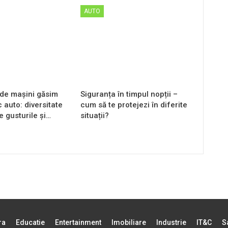
AUTO
de mașini găsim
Siguranța în timpul nopții –
c auto: diversitate
cum să te protejezi în diferite
e gusturile și…
situații?
ra
Educatie
Entertainment
Imobiliare
Industrie
IT&C
S