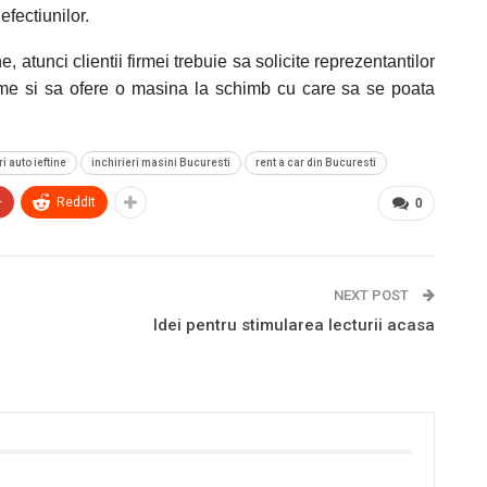
efectiunilor.
, atunci clientii firmei trebuie sa solicite reprezentantilor
me si sa ofere o masina la schimb cu care sa se poata
ri auto ieftine
inchirieri masini Bucuresti
rent a car din Bucuresti
+
ReddIt
0
NEXT POST
Idei pentru stimularea lecturii acasa