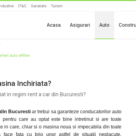
Industrie
IT&C
Sanatate
Turism
Acasa
Asigurari
Auto
Constru
?
ina Inchiriata?
iat in regim rent a car din Bucuresti?
 din Bucuresti
ar trebui sa garanteze conducatorilor auto
pentru care au optat este bine intretinut si are toate
ricite in care, chiar si o masina noua si impecabila din toate
face fata cu brio unor astfel de situatii neplacute,