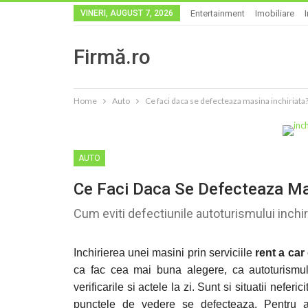
VINERI, AUGUST 7, 2026
Entertainment
Imobiliare
Firmă.ro
Home
Auto
Ce faci daca se defecteaza masina inchiriata
AUTO
Ce Faci Daca Se Defecteaza Mas
Cum eviti defectiunile autoturismului inchir
Inchirierea unei masini prin serviciile
rent a car
ca fac cea mai buna alegere, ca autoturismul 
verificarile si actele la zi. Sunt si situatii nefe
punctele de vedere se defecteaza. Pentru a 