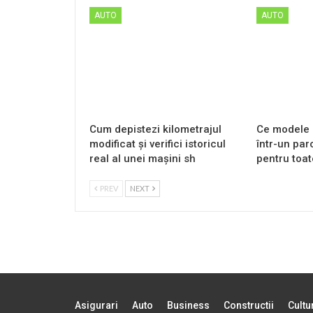
AUTO
AUTO
Cum depistezi kilometrajul
Ce modele 
modificat și verifici istoricul
într-un par
real al unei mașini sh
pentru toat
PREV
NEXT
Asigurari
Auto
Business
Constructii
Cultu