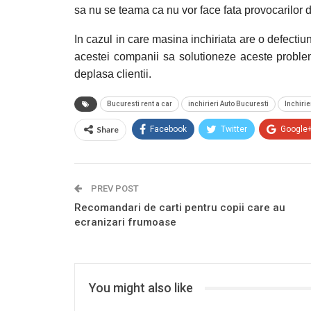
sa nu se teama ca nu vor face fata provocarilor d
In cazul in care masina inchiriata are o defectiune
acestei companii sa solutioneze aceste proble
deplasa clientii.
Bucuresti rent a car
inchirieri Auto Bucuresti
Inchirie
Share
Facebook
Twitter
Google
PREV POST
Recomandari de carti pentru copii care au
ecranizari frumoase
You might also like