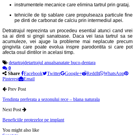
instrumentele mecanice care elimina tartrul prin grataj.
tehnicile de tip sablare care propulseaza particule fine
pe dinti de carbonat de calciu prin intermediul apei.
Detratrajul reprezinta un procedeu esential atunci cand vrei
sa ai dinti si gingii sanatoase. Daca vei lasa tartrul sa se
acumuleze, vei ajuge la probleme mai neplacute precum
gingivita care poate evolua inspre parodontita si care pot
afecta osul dintilor in acelasi timp.
detartraj
detartrajul anual
sanatate buco-dentara
0
Share
Facebook
Twitter
Google+
ReddIt
WhatsApp
Pinterest
Email
Prev Post
Tendinta preferata a sezonului rece – blana naturala
Next Post
Beneficiile protezelor pe implant
You might also like