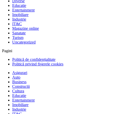
Diverse
Educatie
Entertainment
Imobiliare
Industrie
IT&C
Magazine online
Sanatate
Turism
Uncategorized
Pagini
Politică de confidențialitate
Politică privind fișierele cookies
Asigurari
Auto
Business
Constructii
Cultura
Educatie
Entertainment
Imobiliare
Industrie
IT&C