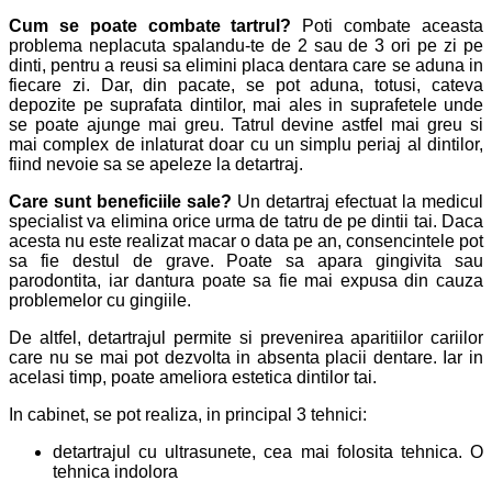
Cum se poate combate tartrul?
Poti combate aceasta
problema neplacuta spalandu-te de 2 sau de 3 ori pe zi pe
dinti, pentru a reusi sa elimini placa dentara care se aduna in
fiecare zi. Dar, din pacate, se pot aduna, totusi, cateva
depozite pe suprafata dintilor, mai ales in suprafetele unde
se poate ajunge mai greu. Tatrul devine astfel mai greu si
mai complex de inlaturat doar cu un simplu periaj al dintilor,
fiind nevoie sa se apeleze la detartraj.
Care sunt beneficiile sale?
Un detartraj efectuat la medicul
specialist va elimina orice urma de tatru de pe dintii tai. Daca
acesta nu este realizat macar o data pe an, consencintele pot
sa fie destul de grave. Poate sa apara gingivita sau
parodontita, iar dantura poate sa fie mai expusa din cauza
problemelor cu gingiile.
De altfel, detartrajul permite si prevenirea aparitiilor cariilor
care nu se mai pot dezvolta in absenta placii dentare. Iar in
acelasi timp, poate ameliora estetica dintilor tai.
In cabinet, se pot realiza, in principal 3 tehnici:
detartrajul cu ultrasunete, cea mai folosita tehnica. O
tehnica indolora