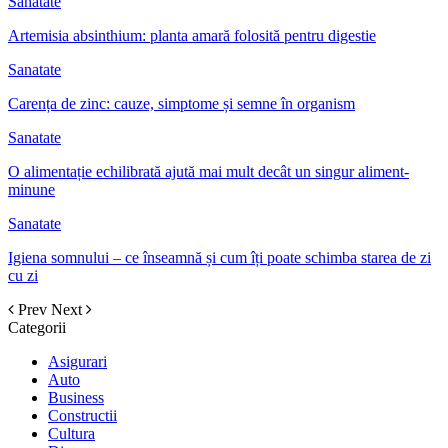
Sanatate
Artemisia absinthium: planta amară folosită pentru digestie
Sanatate
Carența de zinc: cauze, simptome și semne în organism
Sanatate
O alimentație echilibrată ajută mai mult decât un singur aliment-
minune
Sanatate
Igiena somnului – ce înseamnă și cum îți poate schimba starea de zi
cu zi
Prev
Next
Categorii
Asigurari
Auto
Business
Constructii
Cultura