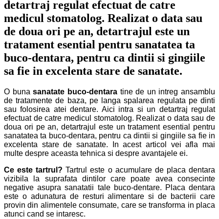
detartraj regulat efectuat de catre
medicul stomatolog. Realizat o data sau
de doua ori pe an, detartrajul este un
tratament esential pentru sanatatea ta
buco-dentara, pentru ca dintii si gingiile
sa fie in excelenta stare de sanatate.
O buna
sanatate buco-dentara
tine de un intreg ansamblu
de tratamente de baza, pe langa spalarea regulata pe dinti
sau folosirea atei dentare. Aici intra si un detartraj regulat
efectuat de catre medicul stomatolog. Realizat o data sau de
doua ori pe an, detartrajul este un tratament esential pentru
sanatatea ta buco-dentara, pentru ca dintii si gingiile sa fie in
excelenta stare de sanatate. In acest articol vei afla mai
multe despre aceasta tehnica si despre avantajele ei.
Ce este tartrul?
Tartrul este o acumulare de placa dentara
vizibila la suprafata dintilor care poate avea consecinte
negative asupra sanatatii tale buco-dentare. Placa dentara
este o adunatura de resturi alimentare si de bacterii care
provin din alimentele consumate, care se transforma in placa
atunci cand se intaresc.