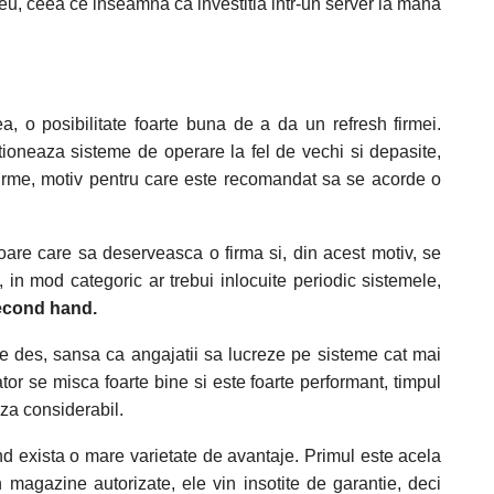
 greu, ceea ce inseamna ca investitia intr-un server la mana
 o posibilitate foarte buna de a da un refresh firmei.
tioneaza sisteme de operare la fel de vechi si depasite,
 firme, motiv pentru care este recomandat sa se acorde o
oare care sa deserveasca o firma si, din acest motiv, se
 in mod categoric ar trebui inlocuite periodic sistemele,
econd hand.
te des, sansa ca angajatii sa lucreze pe sisteme cat mai
or se misca foarte bine si este foarte performant, timpul
aza considerabil.
d exista o mare varietate de avantaje. Primul este acela
 magazine autorizate, ele vin insotite de garantie, deci