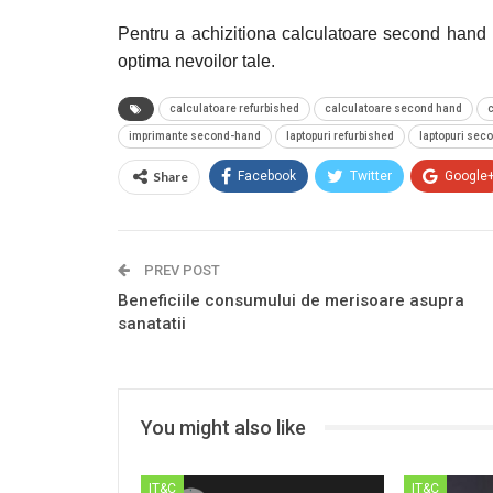
Pentru a achizitiona calculatoare second hand 
optima nevoilor tale.
calculatoare refurbished
calculatoare second hand
c
imprimante second-hand
laptopuri refurbished
laptopuri sec
Share
Facebook
Twitter
Google
PREV POST
Beneficiile consumului de merisoare asupra
sanatatii
You might also like
IT&C
IT&C