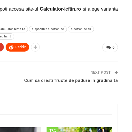
poti accesa site-ul
Calculator-ieftin.ro
si alege varianta
alculator-ieftin.ro
dispozitive electronice
electronice sh
ond hand
+
ReddIt
0
NEXT POST
Cum sa cresti fructe de padure in gradina ta
IT&C