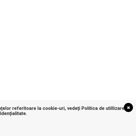
țelor referitoare la cookie-uri, vedeți
Politica de utillizare
idențialitate
.
anatate
Turism