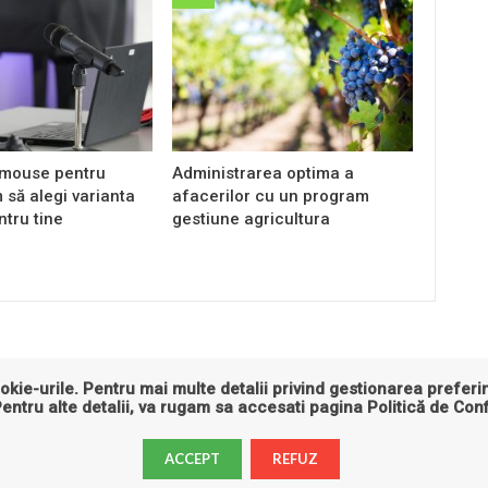
mouse pentru
Administrarea optima a
 să alegi varianta
afacerilor cu un program
ntru tine
gestiune agricultura
okie-urile. Pentru mai multe detalii privind gestionarea preferin
Pentru alte detalii, va rugam sa accesati pagina
Politică de Conf
ra
Educatie
Entertainment
Imobiliare
Industrie
IT&C
S
ACCEPT
REFUZ