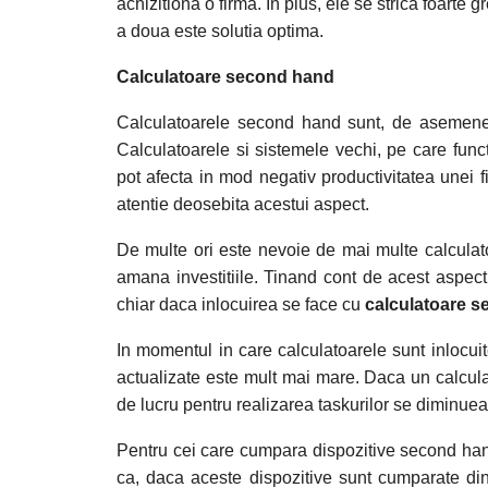
achizitiona o firma. In plus, ele se strica foarte
a doua este solutia optima.
Calculatoare second hand
Calculatoarele second hand sunt, de asemenea,
Calculatoarele si sistemele vechi, pe care func
pot afecta in mod negativ productivitatea unei
atentie deosebita acestui aspect.
De multe ori este nevoie de mai multe calculat
amana investitiile. Tinand cont de acest aspect,
chiar daca inlocuirea se face cu
calculatoare s
In momentul in care calculatoarele sunt inlocui
actualizate este mult mai mare. Daca un calculat
de lucru pentru realizarea taskurilor se diminue
Pentru cei care cumpara dispozitive second han
ca, daca aceste dispozitive sunt cumparate din