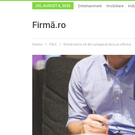
JOI, AUGUST 6, 2026
Entertainment
Imobiliare
Indu
Firmă.ro
Home
IT&C
Electronice sh de cumparat daca ai o firma