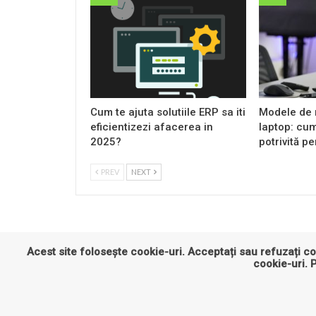
Cum te ajuta solutiile ERP sa iti
Modele de 
eficientizezi afacerea in
laptop: cum
2025?
potrivită pe
PREV
NEXT
Acest site folosește cookie-uri. Acceptați sau refuzați co
cookie-uri
. 
Asigurari
Auto
Business
Constructii
Cultu