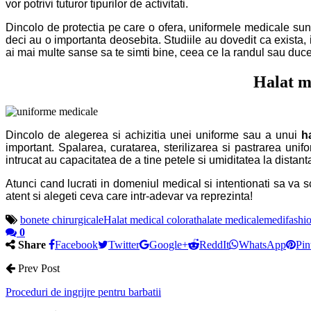
vor potrivi tuturor tipurilor de activitati.
Dincolo de protectia pe care o ofera, uniformele medicale sunt 
deci au o importanta deosebita. Studiile au dovedit ca exista, i
ai mai multe sanse sa te simti bine, ceea ce la randul sau duce
Halat m
Dincolo de alegerea si achizitia unei uniforme sau a unui
h
important. Spalarea, curatarea, sterilizarea si pastrarea unifo
intrucat au capacitatea de a tine petele si umiditatea la distanta
Atunci cand lucrati in domeniul medical si intentionati sa va 
atent si alegeti ceva care intr-adevar va reprezinta!
bonete chirurgicale
Halat medical colorat
halate medicale
medifashio
0
Share
Facebook
Twitter
Google+
ReddIt
WhatsApp
Pin
Prev Post
Proceduri de ingrijre pentru barbatii