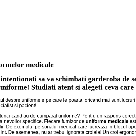
formelor medicale
 intentionati sa va schimbati garderoba de s
uniforme! Studiati atent si alegeti ceva care
ul despre uniformele pe care le poarta, oricand mai sunt lucruri n
ialist si pacient!
atunci cand au de cumparat uniforme? Pentru un raspuns corect, tr
a nevoilor specifice. Fiecare furnizor de
uniforme medicale
est
talii. De exemplu, personalul medical care lucreaza in blocul ope
int. De asemenea, nu ar trebui ignorata croiala! Un croi ergonomi