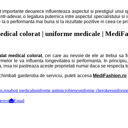
importante deoarece influenteaza aspectul si prestigiul unui spec
ntr-adevar, o legatura puternica intre aspectul specialistului si
 la o performanta mai buna si la rezultate pozitive in ceea ce pr
edical colorat | uniforme medicale | MediFa
alat medical colorat
, cei care au nevoie de ele ar trebui sa fi
rmelor le va influenta longevitatea si performanta. In principiu
, insa isi pastreaza aceste proprietati numai daca se respecta toat
schimbati garderoba de serviciu, puteti accesa
MediFashion.ro
n.ro
saboti medicali
uniforme antimicrobiene
uniforme cherokee
uniforme
terest
Email