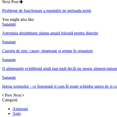
Next Post
Probleme de functionare a masinilor pe perioada iernii
You might also like
Sanatate
Artemisia absinthium: planta amară folosită pentru digestie
Sanatate
Carența de zinc: cauze, simptome și semne în organism
Sanatate
O alimentație echilibrată ajută mai mult decât un singur aliment-minu
Sanatate
Igiena somnului – ce înseamnă și cum îți poate schimba starea de zi cu
Prev
Next
Categorii
Asigurari
Auto