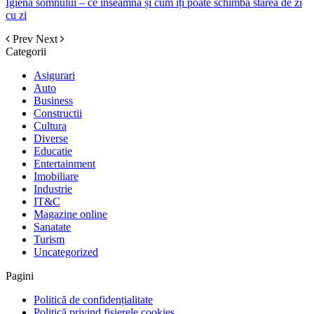
Igiena somnului – ce înseamnă și cum îți poate schimba starea de zi
cu zi
Prev
Next
Categorii
Asigurari
Auto
Business
Constructii
Cultura
Diverse
Educatie
Entertainment
Imobiliare
Industrie
IT&C
Magazine online
Sanatate
Turism
Uncategorized
Pagini
Politică de confidențialitate
Politică privind fișierele cookies