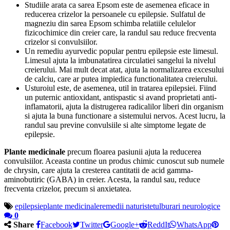
Studiile arata ca sarea Epsom este de asemenea eficace in
reducerea crizelor la persoanele cu epilepsie. Sulfatul de
magneziu din sarea Epsom schimba relatiile celulelor
fizicochimice din creier care, la randul sau reduce frecventa
crizelor si convulsiilor.
Un remediu ayurvedic popular pentru epilepsie este limesul.
Limesul ajuta la imbunatatirea circulatiei sangelui la nivelul
creierului. Mai mult decat atat, ajuta la normalizarea excesului
de calciu, care ar putea impiedica functionalitatea creierului.
Usturoiul este, de asemenea, util in tratarea epilepsiei. Fiind
un puternic antioxidant, antispastic si avand proprietati anti-
inflamatorii, ajuta la distrugerea radicalilor liberi din organism
si ajuta la buna functionare a sistemului nervos. Acest lucru, la
randul sau previne convulsiile si alte simptome legate de
epilepsie.
Plante medicinale
precum floarea pasiunii ajuta la reducerea
convulsiilor. Aceasta contine un produs chimic cunoscut sub numele
de chrysin, care ajuta la cresterea cantitatii de acid gamma-
aminobutiric (GABA) in creier. Acesta, la randul sau, reduce
frecventa crizelor, precum si anxietatea.
epilepsie
plante medicinale
remedii naturiste
tulburari neurologice
0
Share
Facebook
Twitter
Google+
ReddIt
WhatsApp