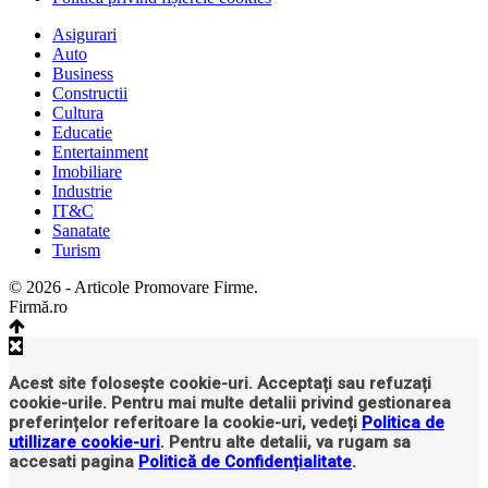
Asigurari
Auto
Business
Constructii
Cultura
Educatie
Entertainment
Imobiliare
Industrie
IT&C
Sanatate
Turism
© 2026 - Articole Promovare Firme.
Firmă.ro
Acest site folosește cookie-uri. Acceptați sau refuzați
cookie-urile. Pentru mai multe detalii privind gestionarea
preferințelor referitoare la cookie-uri, vedeți
Politica de
utillizare cookie-uri
. Pentru alte detalii, va rugam sa
accesati pagina
Politică de Confidențialitate
.