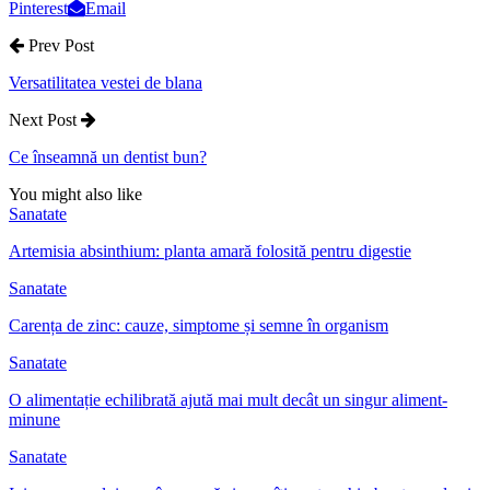
Pinterest
Email
Prev Post
Versatilitatea vestei de blana
Next Post
Ce înseamnă un dentist bun?
You might also like
Sanatate
Artemisia absinthium: planta amară folosită pentru digestie
Sanatate
Carența de zinc: cauze, simptome și semne în organism
Sanatate
O alimentație echilibrată ajută mai mult decât un singur aliment-
minune
Sanatate