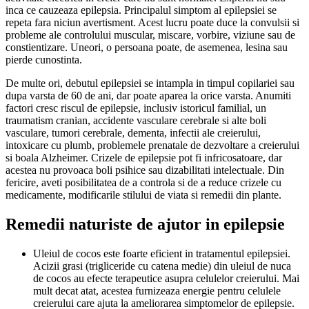
inca ce cauzeaza epilepsia. Principalul simptom al epilepsiei se
repeta fara niciun avertisment. Acest lucru poate duce la convulsii si
probleme ale controlului muscular, miscare, vorbire, viziune sau de
constientizare. Uneori, o persoana poate, de asemenea, lesina sau
pierde cunostinta.
De multe ori, debutul epilepsiei se intampla in timpul copilariei sau
dupa varsta de 60 de ani, dar poate aparea la orice varsta. Anumiti
factori cresc riscul de epilepsie, inclusiv istoricul familial, un
traumatism cranian, accidente vasculare cerebrale si alte boli
vasculare, tumori cerebrale, dementa, infectii ale creierului,
intoxicare cu plumb, problemele prenatale de dezvoltare a creierului
si boala Alzheimer. Crizele de epilepsie pot fi infricosatoare, dar
acestea nu provoaca boli psihice sau dizabilitati intelectuale. Din
fericire, aveti posibilitatea de a controla si de a reduce crizele cu
medicamente, modificarile stilului de viata si remedii din plante.
Remedii naturiste de ajutor in epilepsie
Uleiul de cocos este foarte eficient in tratamentul epilepsiei.
Acizii grasi (trigliceride cu catena medie) din uleiul de nuca
de cocos au efecte terapeutice asupra celulelor creierului. Mai
mult decat atat, acestea furnizeaza energie pentru celulele
creierului care ajuta la ameliorarea simptomelor de epilepsie.