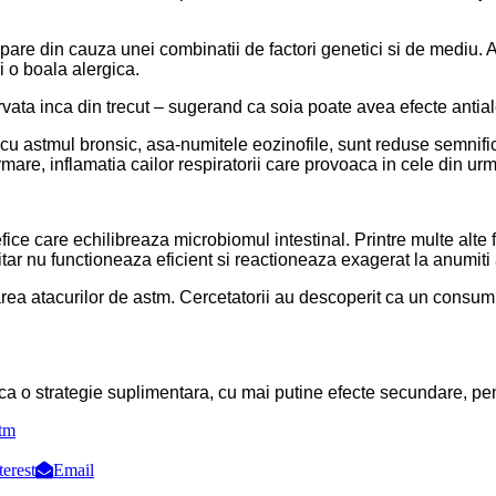
are din cauza unei combinatii de factori genetici si de mediu. Ac
i o boala alergica.
rvata inca din trecut – sugerand ca soia poate avea efecte antial
 cu astmul bronsic, asa-numitele eozinofile, sunt reduse semnifi
re, inflamatia cailor respiratorii care provoaca in cele din urm
ice care echilibreaza microbiomul intestinal. Printre multe alte 
ar nu functioneaza eficient si reactioneaza exagerat la anumiti 
area atacurilor de astm.
Cercetatorii au descoperit ca un consum
a o strategie suplimentara, cu mai putine efecte secundare, pent
tm
terest
Email