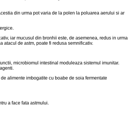
estia din urma pot varia de la polen la poluarea aerului si ar
ergice.
cativ, iar mucusul din bronhii este, de asemenea, redus in urma
a atacul de astm, poate fi redusa semnificativ.
functii, microbiomul intestinal moduleaza sistemul imunitar.
agenti.
 de alimente imbogatite cu boabe de soia fermentate
ru a face fata astmului.