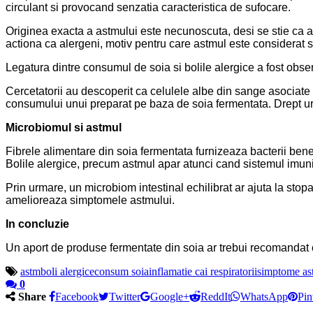
circulant si provocand senzatia caracteristica de sufocare.
Originea exacta a astmului este necunoscuta, desi se stie ca ap
actiona ca alergeni, motiv pentru care astmul este considerat s
Legatura dintre consumul de soia si bolile alergice a fost obse
Cercetatorii au descoperit ca celulele albe din sange asociate
consumului unui preparat pe baza de soia fermentata. Drept urma
Microbiomul si astmul
Fibrele alimentare din soia fermentata furnizeaza bacterii benef
Bolile alergice, precum astmul apar atunci cand sistemul imunit
Prin urmare, un microbiom intestinal echilibrat ar ajuta la stop
amelioreaza simptomele astmului.
In concluzie
Un aport de produse fermentate din soia ar trebui recomandat c
astm
boli alergice
consum soia
inflamatie cai respiratorii
simptome as
0
Share
Facebook
Twitter
Google+
ReddIt
WhatsApp
Pin