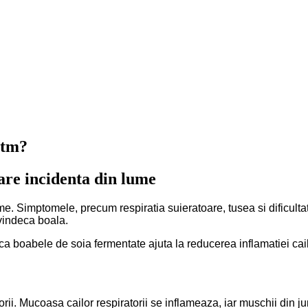
stm?
are incidenta din lume
. Simptomele, precum respiratia suieratoare, tusea si dificultati
 vindeca boala.
 boabele de soia fermentate ajuta la reducerea inflamatiei cailor 
ii. Mucoasa cailor respiratorii se inflameaza, iar muschii din jur