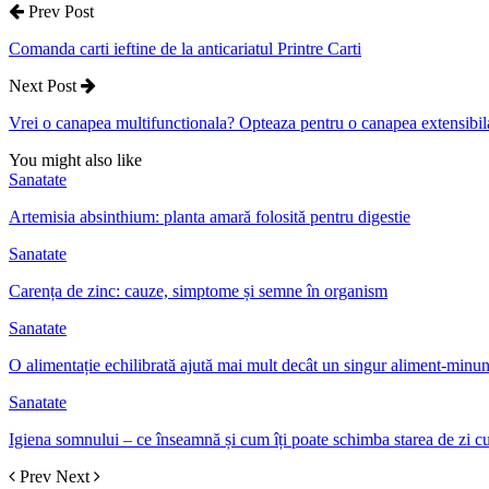
Prev Post
Comanda carti ieftine de la anticariatul Printre Carti
Next Post
Vrei o canapea multifunctionala? Opteaza pentru o canapea extensibil
You might also like
Sanatate
Artemisia absinthium: planta amară folosită pentru digestie
Sanatate
Carența de zinc: cauze, simptome și semne în organism
Sanatate
O alimentație echilibrată ajută mai mult decât un singur aliment-minu
Sanatate
Igiena somnului – ce înseamnă și cum îți poate schimba starea de zi cu
Prev
Next