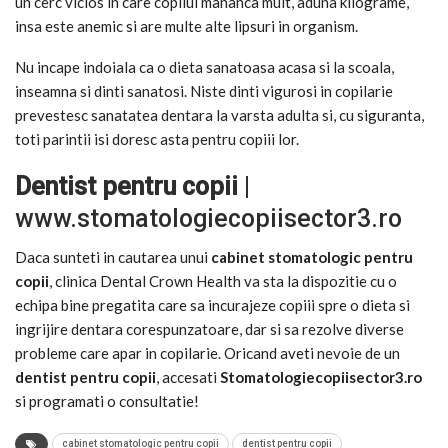
un cerc vicios in care copilul mananca mult, aduna kilograme,
insa este anemic si are multe alte lipsuri in organism.
Nu incape indoiala ca o dieta sanatoasa acasa si la scoala,
inseamna si dinti sanatosi. Niste dinti vigurosi in copilarie
prevestesc sanatatea dentara la varsta adulta si, cu siguranta,
toti parintii isi doresc asta pentru copiii lor.
Dentist pentru copii
|
www.stomatologiecopiisector3.ro
Daca sunteti in cautarea unui
cabinet stomatologic pentru
copii
, clinica Dental Crown Health va sta la dispozitie cu o
echipa bine pregatita care sa incurajeze copiii spre o dieta si
ingrijire dentara corespunzatoare, dar si sa rezolve diverse
probleme care apar in copilarie. Oricand aveti nevoie de un
dentist pentru copii
, accesati
Stomatologiecopiisector3.ro
si programati o consultatie!
cabinet stomatologic pentru copii
dentist pentru copii