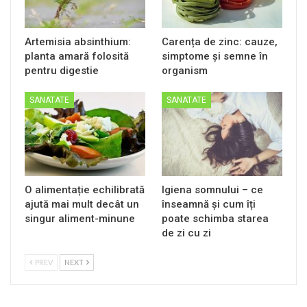
Artemisia absinthium:
Carența de zinc: cauze,
planta amară folosită
simptome și semne în
pentru digestie
organism
SANATATE
SANATATE
O alimentație echilibrată
Igiena somnului – ce
ajută mai mult decât un
înseamnă și cum îți
singur aliment-minune
poate schimba starea
de zi cu zi
PREV
NEXT