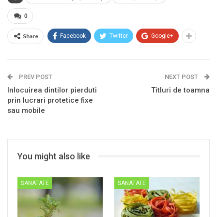
0
Share
Facebook
Twitter
Google+
PREV POST
NEXT POST
Inlocuirea dintilor pierduti
Titluri de toamna
prin lucrari protetice fixe
sau mobile
You might also like
SANATATE
SANATATE