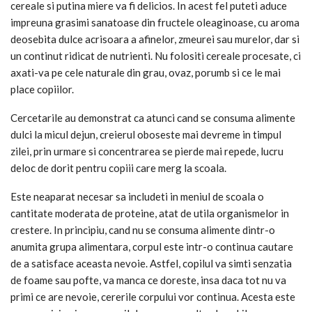
cereale si putina miere va fi delicios. In acest fel puteti aduce
impreuna grasimi sanatoase din fructele oleaginoase, cu aroma
deosebita dulce acrisoara a afinelor, zmeurei sau murelor, dar si
un continut ridicat de nutrienti. Nu folositi cereale procesate, ci
axati-va pe cele naturale din grau, ovaz, porumb si ce le mai
place copiilor.
Cercetarile au demonstrat ca atunci cand se consuma alimente
dulci la micul dejun, creierul oboseste mai devreme in timpul
zilei, prin urmare si concentrarea se pierde mai repede, lucru
deloc de dorit pentru copiii care merg la scoala.
Este neaparat necesar sa includeti in meniul de scoala o
cantitate moderata de proteine, atat de utila organismelor in
crestere. In principiu, cand nu se consuma alimente dintr-o
anumita grupa alimentara, corpul este intr-o continua cautare
de a satisface aceasta nevoie. Astfel, copilul va simti senzatia
de foame sau pofte, va manca ce doreste, insa daca tot nu va
primi ce are nevoie, cererile corpului vor continua. Acesta este