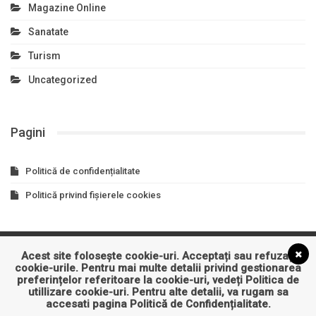
Magazine Online
Sanatate
Turism
Uncategorized
Pagini
Politică de confidențialitate
Politică privind fișierele cookies
Acest site folosește cookie-uri. Acceptați sau refuzați
Asigurari
Auto
Business
Constructii
Cultura
cookie-urile. Pentru mai multe detalii privind gestionarea
preferințelor referitoare la cookie-uri, vedeți
Politica de
Educatie
Entertainment
Imobiliare
Industrie
IT&C
utillizare cookie-uri
. Pentru alte detalii, va rugam sa
accesati pagina
Politică de Confidențialitate
.
Sanatate
Turism