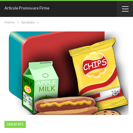
Articole Promovare Firme
Home
Sanatate
SANATATE