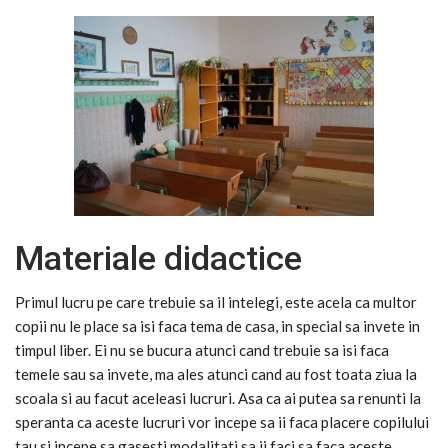
Materiale didactice
Primul lucru pe care trebuie sa il intelegi, este acela ca multor
copii nu le place sa isi faca tema de casa, in special sa invete in
timpul liber. Ei nu se bucura atunci cand trebuie sa isi faca
temele sau sa invete, ma ales atunci cand au fost toata ziua la
scoala si au facut aceleasi lucruri. Asa ca ai putea sa renunti la
speranta ca aceste lucruri vor incepe sa ii faca placere copilului
tau si incepe sa gasesti modalitati sa ii faci sa faca aceste