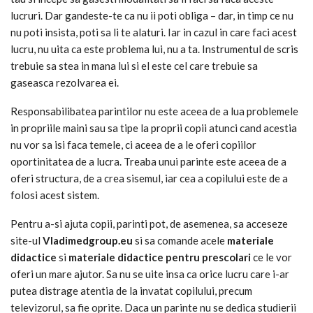
lucruri. Dar gandeste-te ca nu ii poti obliga – dar, in timp ce nu
nu poti insista, poti sa li te alaturi. Iar in cazul in care faci acest
lucru, nu uita ca este problema lui, nu a ta. Instrumentul de scris
trebuie sa stea in mana lui si el este cel care trebuie sa
gaseasca rezolvarea ei.
Responsabilibatea parintilor nu este aceea de a lua problemele
in propriile maini sau sa tipe la proprii copii atunci cand acestia
nu vor sa isi faca temele, ci aceea de a le oferi copiilor
oportinitatea de a lucra. Treaba unui parinte este aceea de a
oferi structura, de a crea sisemul, iar cea a copilului este de a
folosi acest sistem.
Pentru a-si ajuta copii, parinti pot, de asemenea, sa acceseze
site-ul
Vladimedgroup.eu
si sa comande acele
materiale
didactice
si
materiale didactice pentru prescolari
ce le vor
oferi un mare ajutor. Sa nu se uite insa ca orice lucru care i-ar
putea distrage atentia de la invatat copilului, precum
televizorul, sa fie oprite. Daca un parinte nu se dedica studierii