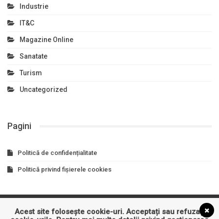
Industrie
IT&C
Magazine Online
Sanatate
Turism
Uncategorized
Pagini
Politică de confidențialitate
Politică privind fișierele cookies
Acest site folosește cookie-uri. Acceptați sau refuzați
Asigurari
Auto
Business
Constructii
Cultura