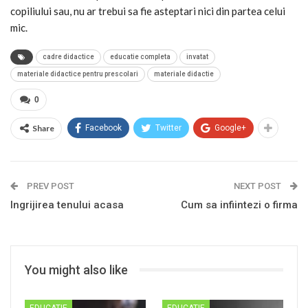
copiliului sau, nu ar trebui sa fie asteptari nici din partea celui
mic.
cadre didactice
educatie completa
invatat
materiale didactice pentru prescolari
materiale didactie
0
Share
Facebook
Twitter
Google+
PREV POST
NEXT POST
Ingrijirea tenului acasa
Cum sa infiintezi o firma
You might also like
EDUCATIE
EDUCATIE