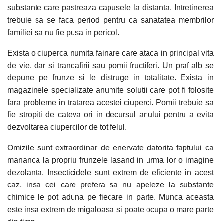
substante care pastreaza capusele la distanta. Intretinerea
trebuie sa se faca period pentru ca sanatatea membrilor
familiei sa nu fie pusa in pericol.
Exista o ciuperca numita fainare care ataca in principal vita
de vie, dar si trandafirii sau pomii fructiferi. Un praf alb se
depune pe frunze si le distruge in totalitate. Exista in
magazinele specializate anumite solutii care pot fi folosite
fara probleme in tratarea acestei ciuperci. Pomii trebuie sa
fie stropiti de cateva ori in decursul anului pentru a evita
dezvoltarea ciupercilor de tot felul.
Omizile sunt extraordinar de enervate datorita faptului ca
mananca la propriu frunzele lasand in urma lor o imagine
dezolanta. Insecticidele sunt extrem de eficiente in acest
caz, insa cei care prefera sa nu apeleze la substante
chimice le pot aduna pe fiecare in parte. Munca aceasta
este insa extrem de migaloasa si poate ocupa o mare parte