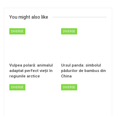
You might also like
DIVERSE
DIVERSE
Vulpea polară: animalul
Ursul panda: simbolul
adaptat perfect vieții în
pădurilor de bambus din
regiunile arctice
China
DIVERSE
DIVERSE