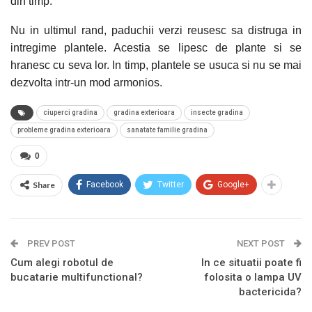
din timp.
Nu in ultimul rand, paduchii verzi reusesc sa distruga in
intregime plantele. Acestia se lipesc de plante si se
hranesc cu seva lor. In timp, plantele se usuca si nu se mai
dezvolta intr-un mod armonios.
ciuperci gradina
gradina exterioara
insecte gradina
probleme gradina exterioara
sanatate familie gradina
0
Share
Facebook
Twitter
Google+
PREV POST
NEXT POST
Cum alegi robotul de
In ce situatii poate fi
bucatarie multifunctional?
folosita o lampa UV
bactericida?