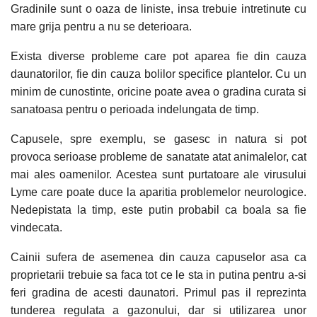
Gradinile sunt o oaza de liniste, insa trebuie intretinute cu
mare grija pentru a nu se deterioara.
Exista diverse probleme care pot aparea fie din cauza
daunatorilor, fie din cauza bolilor specifice plantelor. Cu un
minim de cunostinte, oricine poate avea o gradina curata si
sanatoasa pentru o perioada indelungata de timp.
Capusele, spre exemplu, se gasesc in natura si pot
provoca serioase probleme de sanatate atat animalelor, cat
mai ales oamenilor. Acestea sunt purtatoare ale virusului
Lyme care poate duce la aparitia problemelor neurologice.
Nedepistata la timp, este putin probabil ca boala sa fie
vindecata.
Cainii sufera de asemenea din cauza capuselor asa ca
proprietarii trebuie sa faca tot ce le sta in putina pentru a-si
feri gradina de acesti daunatori. Primul pas il reprezinta
tunderea regulata a gazonului, dar si utilizarea unor