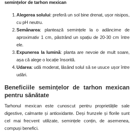
semințelor de tarhon mexican
Alegerea solului
: preferă un sol bine drenat, ușor nisipos,
cu pH neutru.
Semănarea
: plantează semințele la o adâncime de
aproximativ 1 cm, păstrând un spațiu de 20-30 cm între
ele.
Expunerea la lumină
: planta are nevoie de mult soare,
așa că alege o locație însorită.
Udarea
: udă moderat, lăsând solul să se usuce ușor între
udări.
Beneficiile semințelor de tarhon mexican
pentru sănătate
Tarhonul mexican este cunoscut pentru proprietățile sale
digestive, calmante și antioxidante. Deși frunzele și florile sunt
cel mai frecvent utilizate, semințele conțin, de asemenea,
compuși benefici.