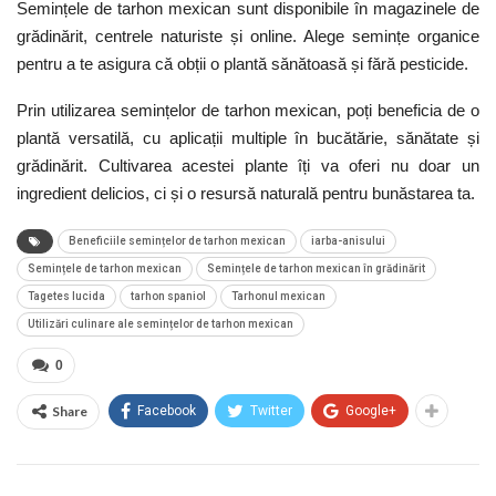
Semințele de tarhon mexican sunt disponibile în magazinele de
grădinărit, centrele naturiste și online. Alege semințe organice
pentru a te asigura că obții o plantă sănătoasă și fără pesticide.
Prin utilizarea semințelor de tarhon mexican, poți beneficia de o
plantă versatilă, cu aplicații multiple în bucătărie, sănătate și
grădinărit. Cultivarea acestei plante îți va oferi nu doar un
ingredient delicios, ci și o resursă naturală pentru bunăstarea ta.
Beneficiile semințelor de tarhon mexican
iarba-anisului
Semințele de tarhon mexican
Semințele de tarhon mexican în grădinărit
Tagetes lucida
tarhon spaniol
Tarhonul mexican
Utilizări culinare ale semințelor de tarhon mexican
0
Share
Facebook
Twitter
Google+