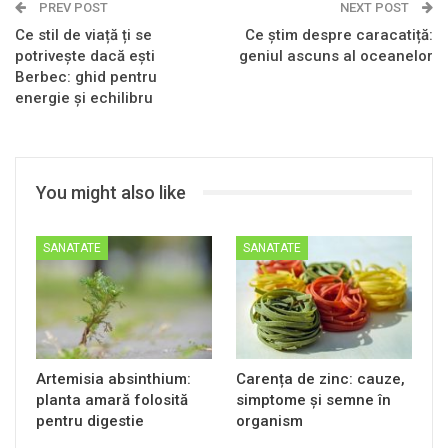
PREV POST
NEXT POST
Ce stil de viață ți se
Ce știm despre caracatiță:
potrivește dacă ești
geniul ascuns al oceanelor
Berbec: ghid pentru
energie și echilibru
You might also like
SANATATE
SANATATE
Artemisia absinthium:
Carența de zinc: cauze,
planta amară folosită
simptome și semne în
pentru digestie
organism