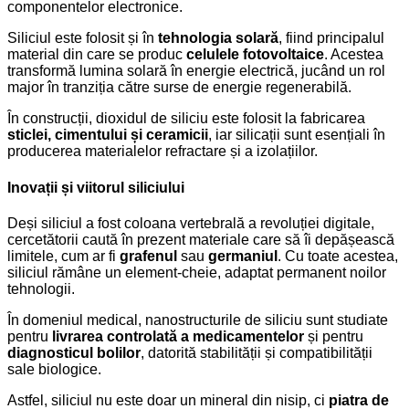
componentelor electronice.
Siliciul este folosit și în
tehnologia solară
, fiind principalul
material din care se produc
celulele fotovoltaice
. Acestea
transformă lumina solară în energie electrică, jucând un rol
major în tranziția către surse de energie regenerabilă.
În construcții, dioxidul de siliciu este folosit la fabricarea
sticlei, cimentului și ceramicii
, iar silicații sunt esențiali în
producerea materialelor refractare și a izolațiilor.
Inovații și viitorul siliciului
Deși siliciul a fost coloana vertebrală a revoluției digitale,
cercetătorii caută în prezent materiale care să îi depășească
limitele, cum ar fi
grafenul
sau
germaniul
. Cu toate acestea,
siliciul rămâne un element-cheie, adaptat permanent noilor
tehnologii.
În domeniul medical, nanostructurile de siliciu sunt studiate
pentru
livrarea controlată a medicamentelor
și pentru
diagnosticul bolilor
, datorită stabilității și compatibilității
sale biologice.
Astfel, siliciul nu este doar un mineral din nisip, ci
piatra de