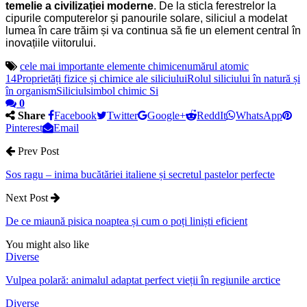
temelie a civilizației moderne
. De la sticla ferestrelor la
cipurile computerelor și panourile solare, siliciul a modelat
lumea în care trăim și va continua să fie un element central în
inovațiile viitorului.
cele mai importante elemente chimice
numărul atomic
14
Proprietăți fizice și chimice ale siliciului
Rolul siliciului în natură și
în organism
Siliciul
simbol chimic Si
0
Share
Facebook
Twitter
Google+
ReddIt
WhatsApp
Pinterest
Email
Prev Post
Sos ragu – inima bucătăriei italiene și secretul pastelor perfecte
Next Post
De ce miaună pisica noaptea și cum o poți liniști eficient
You might also like
Diverse
Vulpea polară: animalul adaptat perfect vieții în regiunile arctice
Diverse