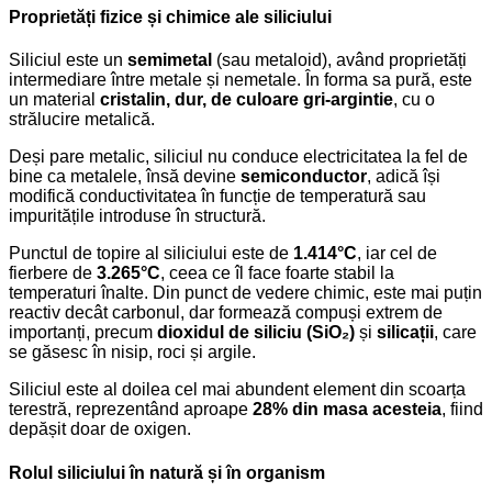
Proprietăți fizice și chimice ale siliciului
Siliciul este un
semimetal
(sau metaloid), având proprietăți
intermediare între metale și nemetale. În forma sa pură, este
un material
cristalin, dur, de culoare gri-argintie
, cu o
strălucire metalică.
Deși pare metalic, siliciul nu conduce electricitatea la fel de
bine ca metalele, însă devine
semiconductor
, adică își
modifică conductivitatea în funcție de temperatură sau
impuritățile introduse în structură.
Punctul de topire al siliciului este de
1.414°C
, iar cel de
fierbere de
3.265°C
, ceea ce îl face foarte stabil la
temperaturi înalte. Din punct de vedere chimic, este mai puțin
reactiv decât carbonul, dar formează compuși extrem de
importanți, precum
dioxidul de siliciu (SiO₂)
și
silicații
, care
se găsesc în nisip, roci și argile.
Siliciul este al doilea cel mai abundent element din scoarța
terestră, reprezentând aproape
28% din masa acesteia
, fiind
depășit doar de oxigen.
Rolul siliciului în natură și în organism