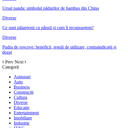
Ursul panda: simbolul pădurilor de bambus din China
Diverse
Ce sunt păianjenii cu pânză și cum îi recunoaștem?
Diverse
Pudra de roșcove: beneficii, reguli de utilizare, contraindicații și
dozaj
Prev
Next
Categorii
Asigurari
Auto
Business
Constructii
Cultura
Diverse
Educatie
Entertainment
Imobiliare
Industrie