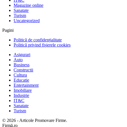
IT&C
Magazine online
Sanatate
Turism
Uncategorized
Pagini
Politică de confidențialitate
Politică privind fișierele cookies
Asigurari
Auto
Business
Constructii
Cultura
Educatie
Entertainment
Imobiliare
Industrie
IT&C
Sanatate
Turism
© 2026 - Articole Promovare Firme.
Firmă.ro