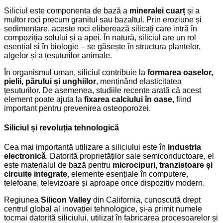
Siliciul este componenta de bază a
mineralei cuarț
și a
multor roci precum granitul sau bazaltul. Prin eroziune și
sedimentare, aceste roci eliberează silicați care intră în
compoziția solului și a apei. În natură, siliciul are un rol
esențial și în biologie – se găsește în structura plantelor,
algelor și a țesuturilor animale.
În organismul uman, siliciul contribuie la
formarea oaselor,
pielii, părului și unghiilor
, menținând elasticitatea
țesuturilor. De asemenea, studiile recente arată că acest
element poate ajuta la
fixarea calciului în oase
, fiind
important pentru prevenirea osteoporozei.
Siliciul și revoluția tehnologică
Cea mai importantă utilizare a siliciului este în
industria
electronică
. Datorită proprietăților sale semiconductoare, el
este materialul de bază pentru
microcipuri, tranzistoare și
circuite integrate
, elemente esențiale în computere,
telefoane, televizoare și aproape orice dispozitiv modern.
Regiunea
Silicon Valley
din California, cunoscută drept
centrul global al inovației tehnologice, și-a primit numele
tocmai datorită siliciului, utilizat în fabricarea procesoarelor și