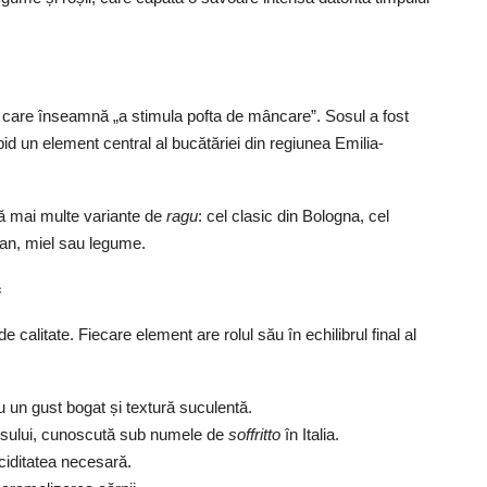
, care înseamnă „a stimula pofta de mâncare”. Sosul a fost
apid un element central al bucătăriei din regiunea Emilia-
stă mai multe variante de
ragu
: cel clasic din Bologna, cel
can, miel sau legume.
c
 calitate. Fiecare element are rolul său în echilibrul final al
u un gust bogat și textură suculentă.
sului, cunoscută sub numele de
soffritto
în Italia.
ciditatea necesară.