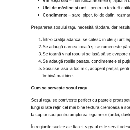
Vin roșu sec
– intensifică aromele și ajută la 
Ulei de măsline și unt
– pentru o textură catif
Condimente
– sare, piper, foi de dafin, rozmar
Prepararea sosului
ragu
necesită răbdare, dar rezulta
Într-o cratiță adâncă, se călesc în ulei și unt 
Se adaugă carnea tocată și se rumenește pân
Se toarnă vinul roșu și se lasă să se evapore a
Se adaugă roșiile pasate, condimentele și puți
Sosul se lasă la foc mic, acoperit parțial, pent
îmbină mai bine.
Cum se servește sosul ragu
Sosul
ragu
se potrivește perfect cu pastele proaspete
lungi și late rețin cel mai bine textura cremoasă a s
la cuptor sau pentru umplerea legumelor (ardei, dovle
În regiunile sudice ale Italiei,
ragu
-ul este servit ades