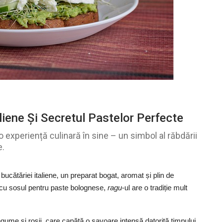
liene Și Secretul Pastelor Perfecte
 o experiență culinară în sine – un simbol al răbdării
e.
 bucătăriei italiene, un preparat bogat, aromat și plin de
 cu sosul pentru paste bolognese,
ragu
-ul are o tradiție mult
egume și roșii, care capătă o savoare intensă datorită timpului