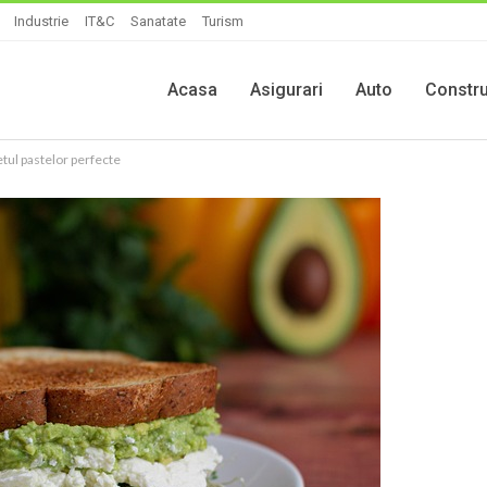
Industrie
IT&C
Sanatate
Turism
Acasa
Asigurari
Auto
Constru
retul pastelor perfecte