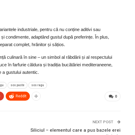
iantele industriale, pentru că nu conține aditivi sau
i și condimente, adaptând gustul după preferințe. În plus,
eparat complet, hrănitor și sățios.
nță culinară în sine – un simbol al răbdării și al respectului
duce în farfurie căldura și tradiția bucătăriei mediteraneene,
a gustului autentic.
agu
sos paste
sos ragu
+
ReddIt
0
NEXT POST
Siliciul – elementul care a pus bazele erei