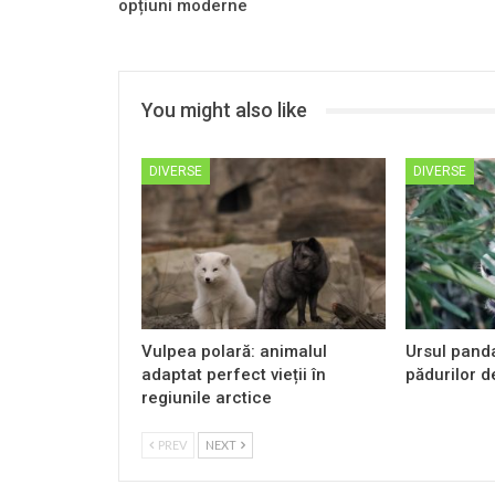
opțiuni moderne
You might also like
DIVERSE
DIVERSE
Vulpea polară: animalul
Ursul panda
adaptat perfect vieții în
pădurilor 
regiunile arctice
PREV
NEXT