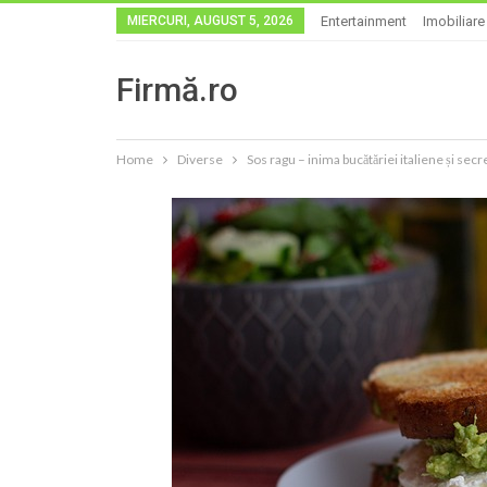
MIERCURI, AUGUST 5, 2026
Entertainment
Imobiliare
Firmă.ro
Home
Diverse
Sos ragu – inima bucătăriei italiene și sec