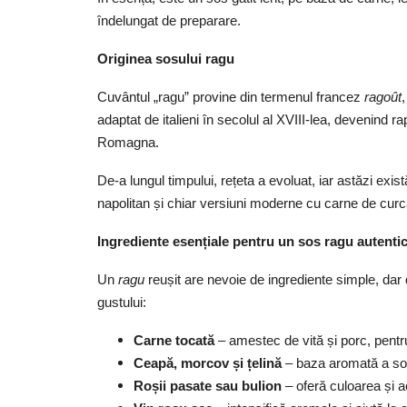
îndelungat de preparare.
Originea sosului ragu
Cuvântul „ragu” provine din termenul francez
ragoût
adaptat de italieni în secolul al XVIII-lea, devenind r
Romagna.
De-a lungul timpului, rețeta a evoluat, iar astăzi exi
napolitan și chiar versiuni moderne cu carne de cur
Ingrediente esențiale pentru un sos ragu autenti
Un
ragu
reușit are nevoie de ingrediente simple, dar de
gustului:
Carne tocată
– amestec de vită și porc, pentr
Ceapă, morcov și țelină
– baza aromată a so
Roșii pasate sau bulion
– oferă culoarea și a