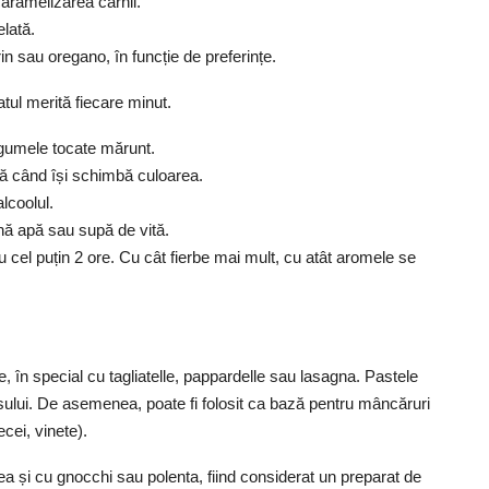
caramelizarea cărnii.
elată.
in sau oregano, în funcție de preferințe.
tul merită fiecare minut.
legumele tocate mărunt.
ă când își schimbă culoarea.
lcoolul.
nă apă sau supă de vită.
ru cel puțin 2 ore. Cu cât fierbe mai mult, cu atât aromele se
, în special cu tagliatelle, pappardelle sau lasagna. Pastele
osului. De asemenea, poate fi folosit ca bază pentru mâncăruri
cei, vinete).
ea și cu gnocchi sau polenta, fiind considerat un preparat de