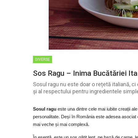
DIVERSE
Sos Ragu – Inima Bucătăriei Ita
Sosul ragu nu este doar o rețetă italiană, ci
și al respectului pentru ingredientele simpl
Sosul ragu
este una dintre cele mai iubite creații ale
personalitate. Deși în România este adesea asociat
mai veche și mai complexă.
În esență, este un sos gătit lent, pe bază de carne, l