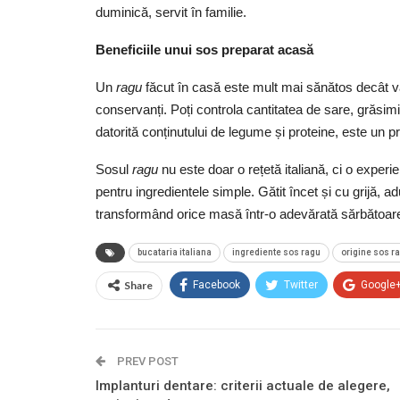
duminică, servit în familie.
Beneficiile unui sos preparat acasă
Un
ragu
făcut în casă este mult mai sănătos decât var
conservanți. Poți controla cantitatea de sare, grăsim
datorită conținutului de legume și proteine, este un pr
Sosul
ragu
nu este doar o rețetă italiană, ci o experie
pentru ingredientele simple. Gătit încet și cu grijă, a
transformând orice masă într-o adevărată sărbătoare 
bucataria italiana
ingrediente sos ragu
origine sos r
Share
Facebook
Twitter
Google
PREV POST
Implanturi dentare: criterii actuale de alegere,