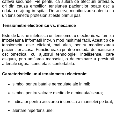
cateva secunde. Fie pentru ca sufera de afectiuni arteriale,
ori din cauza emotiilor, tensiunea pacientilor poate oscila
odata ce ajung in spital. De aceea, monitorizarea
atenta cu
un tensiometru profesionist este primul pas.
Tensiometre
electronice vs. mecanice
Este de la sine inteles ca un tensiometru electronic va furniza
intotdeauna informatii intr-un mod mult mai facil. Acest tip de
tensiometru este eficient, mai ales, pentru monitorizarea
pacientilor acasa. Functioneaza printr-o metoda de masurare
oscilometrica, cu ajutorul tehnologiei Intellisense, care
asigura, prin umflarea mansetei, o determinare a presiunii
arteriale sigura, concreta si confortabila.
Caracteristicile unui tensiometru electronic:
simbol pentru bataile neregulate ale inimii;
simbol pentru valoare medie de dimineata/ seara;
indicator pentru asezarea incorecta a mansetei pe brat;
alertare hipertensiune;