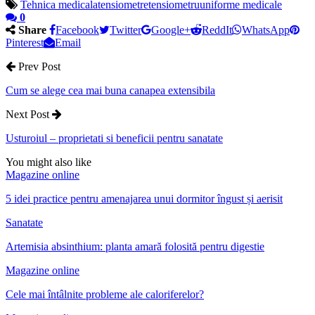
Tehnica medicala
tensiometre
tensiometru
uniforme medicale
0
Share
Facebook
Twitter
Google+
ReddIt
WhatsApp
Pinterest
Email
Prev Post
Cum se alege cea mai buna canapea extensibila
Next Post
Usturoiul – proprietati si beneficii pentru sanatate
You might also like
Magazine online
5 idei practice pentru amenajarea unui dormitor îngust și aerisit
Sanatate
Artemisia absinthium: planta amară folosită pentru digestie
Magazine online
Cele mai întâlnite probleme ale caloriferelor?