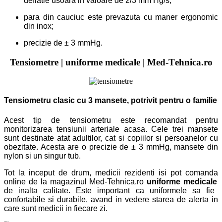
deflatie usoara in valoare de 2/3 mm Hg/s;
para din cauciuc este prevazuta cu maner ergonomic
din inox;
precizie de ± 3 mmHg.
Tensiometr
e |
uniforme medicale
|
Med-
T
ehnica.ro
Tensiometru clasic cu 3 mansete, potrivit pentru o familie
Acest tip de tensiometru este recomandat pentru
monitorizarea tensiunii arteriale acasa. Cele trei mansete
sunt destinate atat adultilor, cat si copiilor si persoanelor cu
obezitate. Acesta are o precizie de ± 3 mmHg, mansete din
nylon si un singur tub.
Tot la inceput de drum, medicii rezidenti
isi pot
comand
a
online de la magazinul Med-Tehnica
.ro
uniforme medicale
de inalta calitate. Este important ca uniformele sa fie
confortabile si durabile, avand in vedere starea de alerta in
care sunt medicii in fiecare zi.