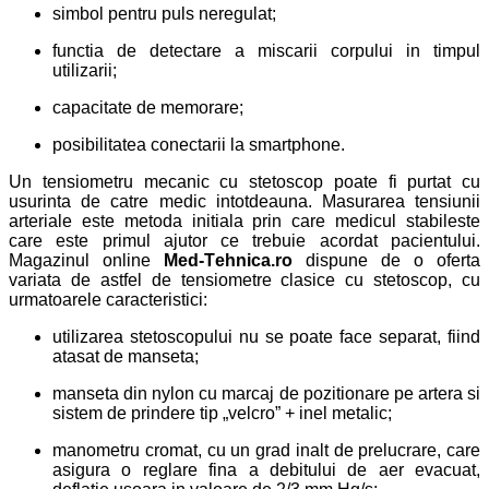
simbol pentru puls neregulat;
functia de detectare a miscarii corpului in timpul
utilizarii;
capacitate de memorare;
posibilitatea conectarii la smartphone.
Un tensiometru mecanic cu stetoscop poate fi purtat cu
usurinta de catre medic intotdeauna. Masurarea tensiunii
arteriale este metoda initiala prin care medicul stabileste
care este primul ajutor ce trebuie acordat pacientului.
Magazinul online
Med-
T
ehnica.ro
dispune de o oferta
variata de astfel de tensiometre clasice cu stetoscop, cu
urmatoarele caracteristici:
utilizarea stetoscopului nu se poate face separat, fiind
atasat de manseta;
manseta din nylon cu marcaj de pozitionare pe artera si
sistem de prindere tip „velcro” + inel metalic;
manometru cromat, cu un grad inalt de prelucrare, care
asigura o reglare fina a debitului de aer evacuat,