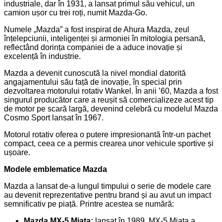
industriale, dar în 1931, a lansat primul său vehicul, un
camion ușor cu trei roți, numit Mazda-Go.
Numele „Mazda” a fost inspirat de Ahura Mazda, zeul
înțelepciunii, inteligenței și armoniei în mitologia persană,
reflectând dorința companiei de a aduce inovație și
excelență în industrie.
Mazda a devenit cunoscută la nivel mondial datorită
angajamentului său față de inovație, în special prin
dezvoltarea motorului rotativ Wankel. În anii ’60, Mazda a fost
singurul producător care a reușit să comercializeze acest tip
de motor pe scară largă, devenind celebră cu modelul Mazda
Cosmo Sport lansat în 1967.
Motorul rotativ oferea o putere impresionantă într-un pachet
compact, ceea ce a permis crearea unor vehicule sportive și
ușoare.
Modele emblematice Mazda
Mazda a lansat de-a lungul timpului o serie de modele care
au devenit reprezentative pentru brand și au avut un impact
semnificativ pe piață. Printre acestea se numără:
Mazda MX-5 Miata:
l
ansat în 1989, MX-5 Miata a