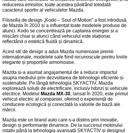
reducerea emisiilor, toate acestea păstrând totodată
caracterul sportiv al vehiculelor Mazda.
Filosofia de design „Kodo – Soul of Motion” a fost introdusă
de Mazda în 2010 și a influențat toate modelele produse de
atunci. Kodo se concentrează pe captarea energiei și a
mișcării chiar și atunci când vehiculul este staționar,
reflectând o estetică fluidă și dinamică.
Acest stil de design a adus Mazda numeroase premii
internaționale, modelele sale fiind recunoscute pentru liniile
elegante și proporțiile armonioase.
Mazda și-a asumat angajamentul de a reduce impactul
asupra mediului prin dezvoltarea de tehnologii eficiente și
sustenabile. Pe lângă tehnologia SKYACTIV, Mazda
explorează soluții de electrificare, inclusiv hibrizi și vehicule
electrice. Modelul
Mazda MX-30
,
lansat în 2020, este primul
vehicul electric al companiei, oferind o experiență de
conducere ecologică și conectată la valorile de bază ale
mărcii.
Mazda este un brand auto care s-a distins prin inovație,
design și performanțe dinamice. De la succesul motorului
rotativ până la tehnologia avansată SKYACTIV și designul