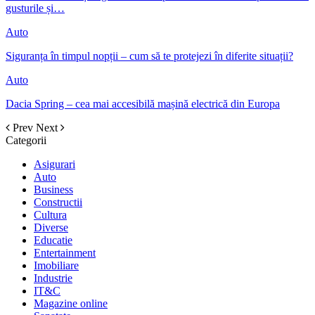
gusturile și…
Auto
Siguranța în timpul nopții – cum să te protejezi în diferite situații?
Auto
Dacia Spring – cea mai accesibilă mașină electrică din Europa
Prev
Next
Categorii
Asigurari
Auto
Business
Constructii
Cultura
Diverse
Educatie
Entertainment
Imobiliare
Industrie
IT&C
Magazine online