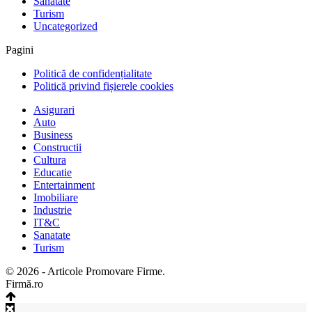
Sanatate
Turism
Uncategorized
Pagini
Politică de confidențialitate
Politică privind fișierele cookies
Asigurari
Auto
Business
Constructii
Cultura
Educatie
Entertainment
Imobiliare
Industrie
IT&C
Sanatate
Turism
© 2026 - Articole Promovare Firme.
Firmă.ro