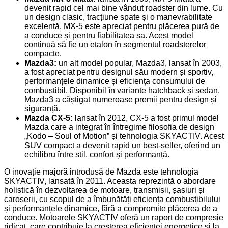
devenit rapid cel mai bine vândut roadster din lume. Cu
un design clasic, tracțiune spate și o manevrabilitate
excelentă, MX-5 este apreciat pentru plăcerea pură de
a conduce și pentru fiabilitatea sa. Acest model
continuă să fie un etalon în segmentul roadsterelor
compacte.
Mazda3:
u
n alt model popular, Mazda3, lansat în 2003,
a fost apreciat pentru designul său modern și sportiv,
performanțele dinamice și eficiența consumului de
combustibil. Disponibil în variante hatchback și sedan,
Mazda3 a câștigat numeroase premii pentru design și
siguranță.
Mazda CX-5:
l
ansat în 2012, CX-5 a fost primul model
Mazda care a integrat în întregime filosofia de design
„Kodo – Soul of Motion” și tehnologia SKYACTIV. Acest
SUV compact a devenit rapid un best-seller, oferind un
echilibru între stil, confort și performanță.
O inovație majoră introdusă de Mazda este tehnologia
SKYACTIV, lansată în 2011. Aceasta reprezintă o abordare
holistică în dezvoltarea de motoare, transmisii, șasiuri și
caroserii, cu scopul de a îmbunătăți eficiența combustibilului
și performanțele dinamice, fără a compromite plăcerea de a
conduce. Motoarele SKYACTIV oferă un raport de compresie
ridicat, care contribuie la creșterea eficienței energetice și la