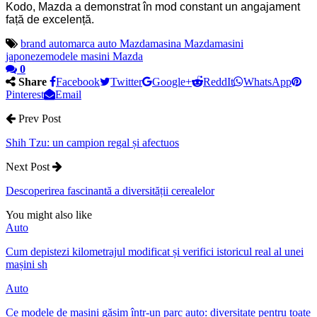
Kodo, Mazda a demonstrat în mod constant un angajament
față de excelență.
brand auto
marca auto Mazda
masina Mazda
masini
japoneze
modele masini Mazda
0
Share
Facebook
Twitter
Google+
ReddIt
WhatsApp
Pinterest
Email
Prev Post
Shih Tzu: un campion regal și afectuos
Next Post
Descoperirea fascinantă a diversității cerealelor
You might also like
Auto
Cum depistezi kilometrajul modificat și verifici istoricul real al unei
mașini sh
Auto
Ce modele de mașini găsim într-un parc auto: diversitate pentru toate