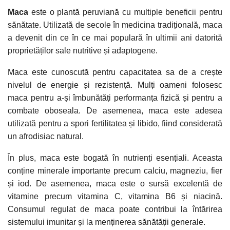
Maca
este o plantă peruviană cu multiple beneficii pentru
sănătate. Utilizată de secole în medicina tradițională, maca
a devenit din ce în ce mai populară în ultimii ani datorită
proprietăților sale nutritive și adaptogene.
Maca este cunoscută pentru capacitatea sa de a crește
nivelul de energie și rezistență. Mulți oameni folosesc
maca pentru a-și îmbunătăți performanța fizică și pentru a
combate oboseala. De asemenea, maca este adesea
utilizată pentru a spori fertilitatea și libido, fiind considerată
un afrodisiac natural.
În plus, maca este bogată în nutrienți esențiali. Aceasta
conține minerale importante precum calciu, magneziu, fier
și iod. De asemenea, maca este o sursă excelentă de
vitamine precum vitamina C, vitamina B6 și niacină.
Consumul regulat de maca poate contribui la întărirea
sistemului imunitar și la menținerea sănătății generale.