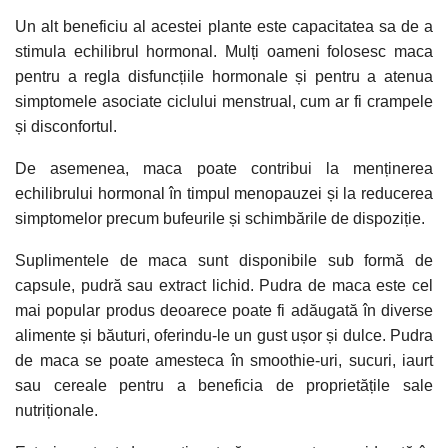
Un alt beneficiu al acestei plante este capacitatea sa de a
stimula echilibrul hormonal. Mulți oameni folosesc maca
pentru a regla disfuncțiile hormonale și pentru a atenua
simptomele asociate ciclului menstrual, cum ar fi crampele
și disconfortul.
De asemenea, maca poate contribui la menținerea
echilibrului hormonal în timpul menopauzei și la reducerea
simptomelor precum bufeurile și schimbările de dispoziție.
Suplimentele de maca sunt disponibile sub formă de
capsule, pudră sau extract lichid. Pudra de maca este cel
mai popular produs deoarece poate fi adăugată în diverse
alimente și băuturi, oferindu-le un gust ușor și dulce. Pudra
de maca se poate amesteca în smoothie-uri, sucuri, iaurt
sau cereale pentru a beneficia de proprietățile sale
nutriționale.