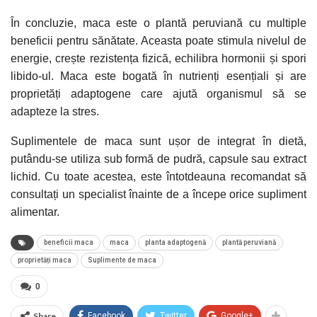
În concluzie, maca este o plantă peruviană cu multiple
beneficii pentru sănătate. Aceasta poate stimula nivelul de
energie, crește rezistența fizică, echilibra hormonii și spori
libido-ul. Maca este bogată în nutrienți esențiali și are
proprietăți adaptogene care ajută organismul să se
adapteze la stres.
Suplimentele de maca sunt ușor de integrat în dietă,
putându-se utiliza sub formă de pudră, capsule sau extract
lichid. Cu toate acestea, este întotdeauna recomandat să
consultați un specialist înainte de a începe orice supliment
alimentar.
beneficii maca
maca
planta adaptogenă
plantă peruviană
proprietăți maca
Suplimente de maca
0
Share
Facebook
Twitter
Google+