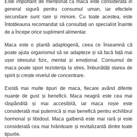
Este important de menționat că maca este considerată în
general sigură pentru consumul uman, iar efectele
secundare sunt rare și minore. Cu toate acestea, este
întotdeauna recomandat să consultați un specialist înainte
de a începe orice supliment alimentar.
Maca este o plantă adaptogenă, ceea ce înseamnă că
poate ajuta organismul să se adapteze și să facă față mai
ușor stresului fizic, mental și emoțional. Consumul de
maca poate spori rezistența la stres, îmbunătăți starea de
spirit și crește nivelul de concentrare.
Există mai multe tipuri de maca, fiecare având diferite
nuanțe de gust și beneficii. Maca neagră este cea mai
răspândită și mai accesibilă, iar maca roșie este
considerată mai puternică și mai benefică pentru echilibrul
hormonal și libidoul. Maca galbenă este mai rară și este
considerată cea mai hrănitoare și revitalizantă dintre toate
tipurile.