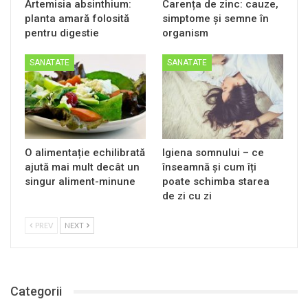
Artemisia absinthium:
Carența de zinc: cauze,
planta amară folosită
simptome și semne în
pentru digestie
organism
SANATATE
SANATATE
O alimentație echilibrată
Igiena somnului – ce
ajută mai mult decât un
înseamnă și cum îți
singur aliment-minune
poate schimba starea
de zi cu zi
PREV
NEXT
Categorii