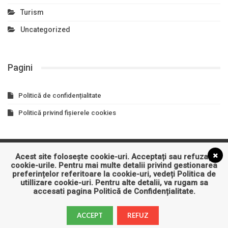
Turism
Uncategorized
Pagini
Politică de confidențialitate
Politică privind fișierele cookies
Acest site folosește cookie-uri. Acceptați sau refuzați
Asigurari
Auto
Business
Constructii
Cultura
cookie-urile. Pentru mai multe detalii privind gestionarea
preferințelor referitoare la cookie-uri, vedeți
Politica de
Educatie
Entertainment
Imobiliare
Industrie
IT&C
utillizare cookie-uri
. Pentru alte detalii, va rugam sa
accesati pagina
Politică de Confidențialitate
.
Sanatate
Turism
ACCEPT
REFUZ
© 2026 - Articole Promovare Firme.