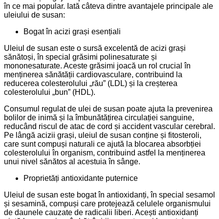
în ce mai popular. Iată câteva dintre avantajele principale ale
uleiului de susan:
Bogat în acizi grași esențiali
Uleiul de susan este o sursă excelentă de acizi grași
sănătoși, în special grăsimi polinesaturate și
mononesaturate. Aceste grăsimi joacă un rol crucial în
menținerea sănătății cardiovasculare, contribuind la
reducerea colesterolului „rău” (LDL) și la creșterea
colesterolului „bun” (HDL).
Consumul regulat de ulei de susan poate ajuta la prevenirea
bolilor de inimă și la îmbunătățirea circulației sanguine,
reducând riscul de atac de cord și accident vascular cerebral.
Pe lângă acizii grași, uleiul de susan conține și fitosteroli,
care sunt compuși naturali ce ajută la blocarea absorbției
colesterolului în organism, contribuind astfel la menținerea
unui nivel sănătos al acestuia în sânge.
Proprietăți antioxidante puternice
Uleiul de susan este bogat în antioxidanți, în special sesamol
și sesamină, compuși care protejează celulele organismului
de daunele cauzate de radicalii liberi. Acești antioxidanți