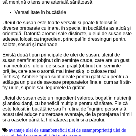
să mențină o tensiune arterială sănătoasă.
Versatilitate în bucătărie
Uleiul de susan este foarte versatil și poate fi folosit în
diverse preparate culinare, în special în bucătăria asiatică și
orientală. Datorită aromei sale distincte, uleiul de susan este
adesea folosit ca ingredient principal în dressinguri pentru
salate, sosuri și marinade.
Există două tipuri principale de ulei de susan: uleiul de
susan nerafinat (obținut din semințe crude, care are un gust
mai neutru) și uleiul de susan prăjit (obținut din semințe
prăjite, care are o aromă mai intensă și o culoare mai
închisă). Ambele tipuri sunt ideale pentru gătit sau pentru a
adăuga un plus de savoare preparatelor finale, cum ar fi stir-
fry-urile, supele sau legumele la grătar.
Uleiul de susan este un ingredient valoros, bogat în nutrienți
și antioxidanți, cu beneficii multiple pentru sănătate. Fie că
este folosit în bucătărie sau în rutina de îngrijire personală,
acest ulei aduce numeroase avantaje, de la protejarea inimii
și a oaselor până la hidratarea pielii și a părului.
avantaje ulei de susan
beneficii ulei de susan
proprietăți ulei de
susan
Uleiul de susan
utilizări ulei de susan