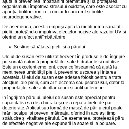
ajută la prevenirea îmbătrânirii premature și la protejarea
organismului împotriva stresului oxidativ, care este asociat cu
apariția bolilor cronice, cum ar fi cancerul și bolile
neurodegenerative.
De asemenea, acești compuși ajută la menținerea sănătății
pielii, protejând-o împotriva efectelor nocive ale razelor UV și
oferind un efect antiîmbătrânire.
Susține sănătatea pielii și a părului
Uleiul de susan este utilizat frecvent în produsele de îngrijire
personală datorită proprietăților sale hidratante și nutritive.
Este un excelent emolient, ceea ce înseamnă că ajută la
menținerea umidității pielii, prevenind uscarea și iritarea
acesteia. Uleiul de susan este adesea folosit pentru a trata
afecțiuni ale pielii, cum ar fi eczema sau psoriazisul, datorită
proprietăților sale antiinflamatorii și antibacteriene.
În îngrijirea părului, uleiul de susan este apreciat pentru
capacitatea sa de a hidrata și de a repara firele de păr
deteriorate. Aplicat sub formă de mască de păr, uleiul poate
hrăni scalpul și preveni mătreața, oferind în același timp
strălucire și vitalitate părului. De asemenea, protejează părul
de efectele negative ale expunerii la soare și la poluare.