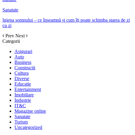
Sanatate
Igiena somnului – ce înseamnă și cum îți poate schimba starea de zi
cu zi
Prev
Next
Categorii
Asigurari
Auto
Business
Constructii
Cultura
Diverse
Educatie
Entertainment
Imobiliare
Industrie
IT&C
Magazine online
Sanatate
Turism
Uncategorized