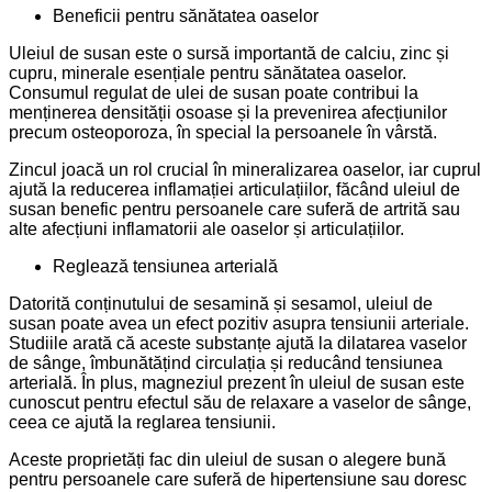
Beneficii pentru sănătatea oaselor
Uleiul de susan este o sursă importantă de calciu, zinc și
cupru, minerale esențiale pentru sănătatea oaselor.
Consumul regulat de ulei de susan poate contribui la
menținerea densității osoase și la prevenirea afecțiunilor
precum osteoporoza, în special la persoanele în vârstă.
Zincul joacă un rol crucial în mineralizarea oaselor, iar cuprul
ajută la reducerea inflamației articulațiilor, făcând uleiul de
susan benefic pentru persoanele care suferă de artrită sau
alte afecțiuni inflamatorii ale oaselor și articulațiilor.
Reglează tensiunea arterială
Datorită conținutului de sesamină și sesamol, uleiul de
susan poate avea un efect pozitiv asupra tensiunii arteriale.
Studiile arată că aceste substanțe ajută la dilatarea vaselor
de sânge, îmbunătățind circulația și reducând tensiunea
arterială. În plus, magneziul prezent în uleiul de susan este
cunoscut pentru efectul său de relaxare a vaselor de sânge,
ceea ce ajută la reglarea tensiunii.
Aceste proprietăți fac din uleiul de susan o alegere bună
pentru persoanele care suferă de hipertensiune sau doresc