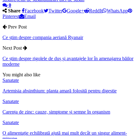
0
Share
Facebook
Twitter
Google+
ReddIt
WhatsApp
Pinterest
Email
Prev Post
Ce știm despre compania aeriană Ryanair
Next Post
Ce știm despre rigolele de duș și avantajele lor în amenajarea băilor
moderne
You might also like
Sanatate
Artemisia absinthium: planta amară folosită pentru digestie
Sanatate
Carența de zinc: cauze, simptome și semne în organism
Sanatate
O alimentație echilibrată ajută mai mult decât un singur aliment-
minune