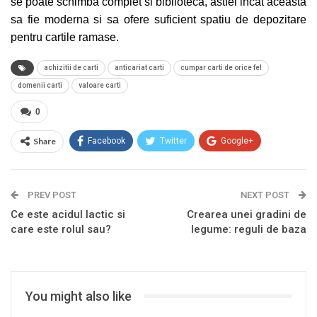
se poate schimba complet si bibli
o
teca, astfel incat aceasta
sa fie moderna si sa ofere suficient spatiu de depozitare
pentru cartile ramase.
achizitii de carti
anticariat carti
cumpar carti de orice fel
domenii carti
valoare carti
0
Share
Facebook
Twitter
Google+
ReddIt
WhatsApp
Pinterest
PREV POST
Email
NEXT POST
Ce este acidul lactic si
Crearea unei gradini de
care este rolul sau?
legume: reguli de baza
You might also like