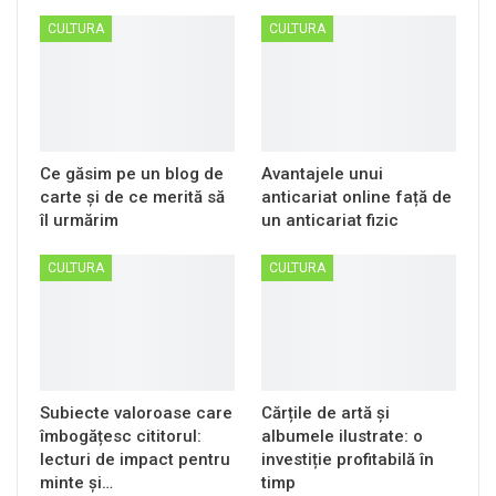
CULTURA
CULTURA
Ce găsim pe un blog de
Avantajele unui
carte și de ce merită să
anticariat online față de
îl urmărim
un anticariat fizic
CULTURA
CULTURA
Subiecte valoroase care
Cărțile de artă și
îmbogățesc cititorul:
albumele ilustrate: o
lecturi de impact pentru
investiție profitabilă în
minte și…
timp