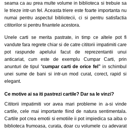
seama ca au prea multe volume in biblioteca si trebuie sa
le trieze intr-un fel. Aceasta triere este foarte importanta nu
numai pentru aspectul bibliotecii, ci si pentru satisfactia
cititorilor si pentru finantele acestora.
Unele carti se merita pastrate, in timp ce altele pot fi
vandute fara regrete chiar si de catre cititorii impatimiti care
pot raspunde apelului facut de reprezentantii unui
anticariat, cum este de exemplu Cumpar Carti, prin
anunturi de tipul “
cumpar carti de orice fel”
in schimbul
unei sume
d
e bani si intr-un mod curat, corect, rapid si
elegant.
Ce motive ai sa iti pastrezi cartile? Dar sa le vinzi?
Cititorii impatimiti vor avea mari probleme in a-si vinde
cartile, cele mai importante fiind de natura sentimentala.
Cartile pot crea emotii si emotiile ii pot impiedica sa aiba o
biblioteca frumoasa, curata, doar cu volumele cu adevarat